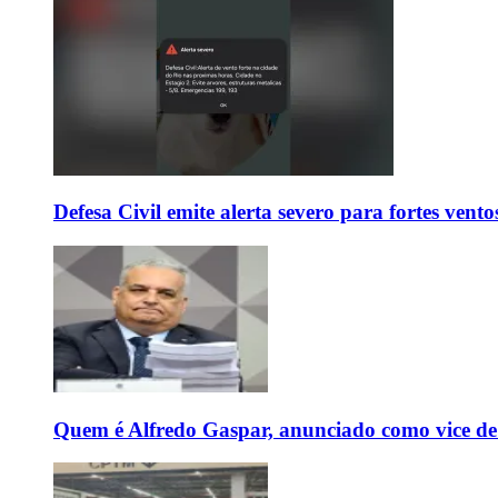
Defesa Civil emite alerta severo para fortes vent
Quem é Alfredo Gaspar, anunciado como vice de