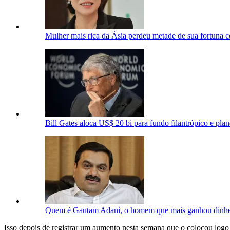
Mulher mais rica da Ásia perdeu metade de sua fortuna c
Bill Gates aloca US$ 20 bi para fundo filantrópico e plane
Quem é Gautam Adani, o homem que mais ganhou dinh
Isso depois de registrar um aumento nesta semana que o colocou log