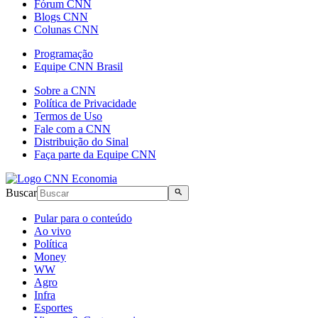
Fórum CNN
Blogs CNN
Colunas CNN
Programação
Equipe CNN Brasil
Sobre a CNN
Política de Privacidade
Termos de Uso
Fale com a CNN
Distribuição do Sinal
Faça parte da Equipe CNN
Buscar
Pular para o conteúdo
Ao vivo
Política
Money
WW
Agro
Infra
Esportes