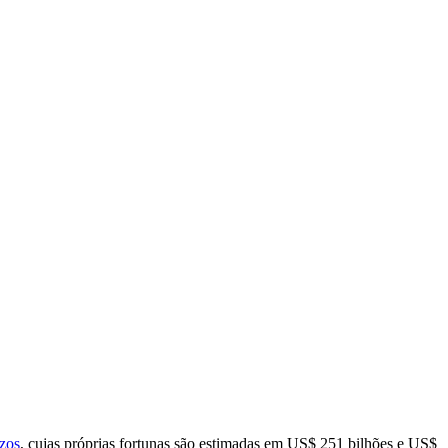
ezos
, cujas próprias fortunas são estimadas em US$ 251 bilhões e US$