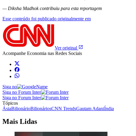
— Diksha Madhok contribuiu para esta reportagem
Esse conteúdo foi publicado originalmente em
Ver original
Acompanhe
Economia
nas Redes Sociais
Siga no
Siga no Forum Inter
Siga no Forum Inter
Tópicos
Ásia
Bilionário
Bilionários
CNN Trends
Gautam Adani
Índia
Mais Lidas