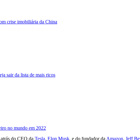
om crise imobiliária da China
ja sair da lista de mais ricos
eiro no mundo em 2022
o atrás do CEO da
Tesla
,
Elon Musk
, e do fundador da
Amazon
,
Jeff B