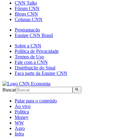
CNN Talks
Fórum CNN
Blogs CNN
Colunas CNN
Programação
Equipe CNN Brasil
Sobre a CNN
Política de Privacidade
Termos de Uso
Fale com a CNN
Distribuição do Sinal
Faça parte da Equipe CNN
Buscar
Pular para o conteúdo
Ao vivo
Política
Money
WW
Agro
Infra