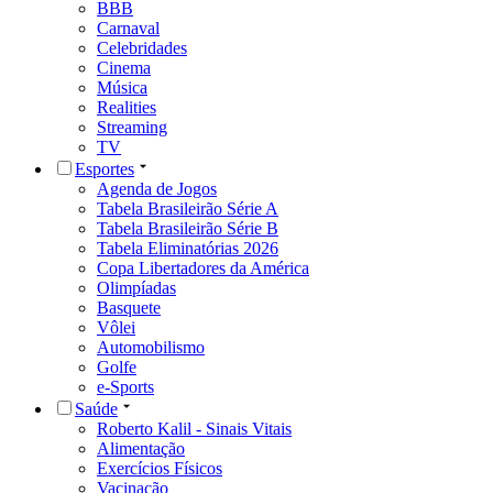
BBB
Carnaval
Celebridades
Cinema
Música
Realities
Streaming
TV
Esportes
Agenda de Jogos
Tabela Brasileirão Série A
Tabela Brasileirão Série B
Tabela Eliminatórias 2026
Copa Libertadores da América
Olimpíadas
Basquete
Vôlei
Automobilismo
Golfe
e-Sports
Saúde
Roberto Kalil - Sinais Vitais
Alimentação
Exercícios Físicos
Vacinação