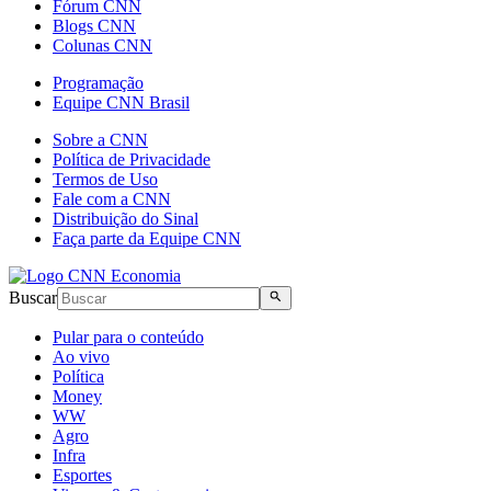
Fórum CNN
Blogs CNN
Colunas CNN
Programação
Equipe CNN Brasil
Sobre a CNN
Política de Privacidade
Termos de Uso
Fale com a CNN
Distribuição do Sinal
Faça parte da Equipe CNN
Buscar
Pular para o conteúdo
Ao vivo
Política
Money
WW
Agro
Infra
Esportes