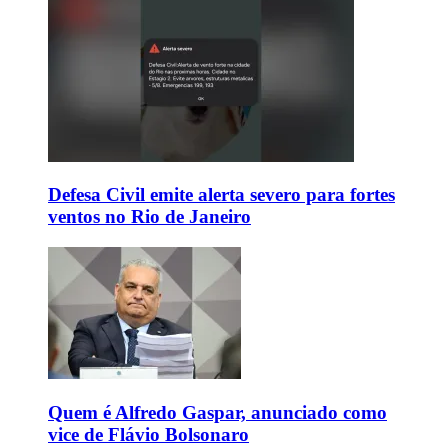
Defesa Civil emite alerta severo para fortes
ventos no Rio de Janeiro
Quem é Alfredo Gaspar, anunciado como
vice de Flávio Bolsonaro