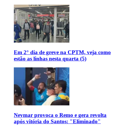
Em 2° dia de greve na CPTM, veja como
estão as linhas nesta quarta (5)
Neymar provoca o Remo e gera revolta
após vitória do Santos: "Eliminado"