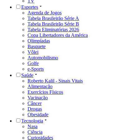
TV
Esportes
Agenda de Jogos
Tabela Brasileirão Série A
Tabela Brasileirão Série B
Tabela Eliminatórias 2026
Copa Libertadores da América
Olimpíadas
Basquete
Vôlei
Automobilismo
Golfe
e-Sports
Saúde
Roberto Kalil - Sinais Vitais
Alimentação
Exercícios Físicos
Vacinação
Câncer
Drogas
Obesidade
Tecnologia
Nasa
Ciência
Curiosidades