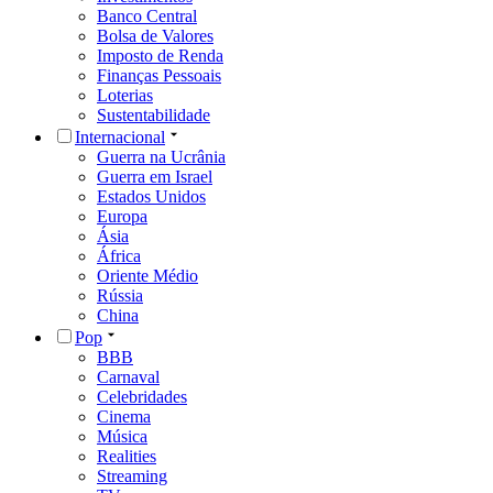
Banco Central
Bolsa de Valores
Imposto de Renda
Finanças Pessoais
Loterias
Sustentabilidade
Internacional
Guerra na Ucrânia
Guerra em Israel
Estados Unidos
Europa
Ásia
África
Oriente Médio
Rússia
China
Pop
BBB
Carnaval
Celebridades
Cinema
Música
Realities
Streaming