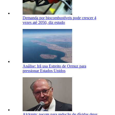
Demanda por biocombustíveis pode crescer 4
vezes até 2050, diz estudo
Análise: Irã usa Estreito de Ormuz para
pressionar Estados Unidos
Alckmin: pacote para redução de dívidas deve