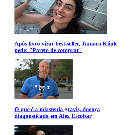
Após livro virar best-seller, Tamara Klink
pede: "Parem de comprar"
O que é a miastenia gravis, doença
diagnosticada em Alex Escobar