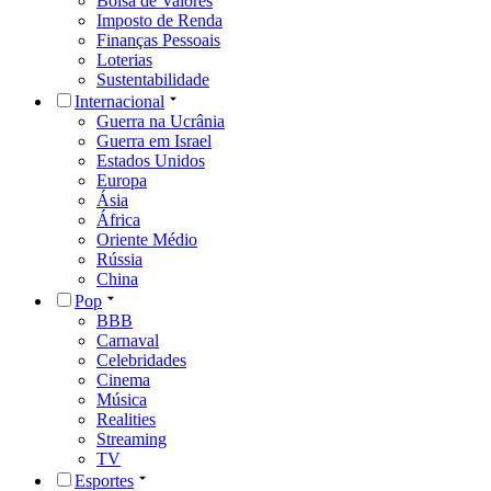
Bolsa de Valores
Imposto de Renda
Finanças Pessoais
Loterias
Sustentabilidade
Internacional
Guerra na Ucrânia
Guerra em Israel
Estados Unidos
Europa
Ásia
África
Oriente Médio
Rússia
China
Pop
BBB
Carnaval
Celebridades
Cinema
Música
Realities
Streaming
TV
Esportes