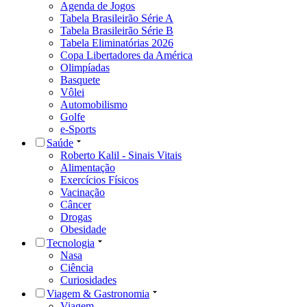
Agenda de Jogos
Tabela Brasileirão Série A
Tabela Brasileirão Série B
Tabela Eliminatórias 2026
Copa Libertadores da América
Olimpíadas
Basquete
Vôlei
Automobilismo
Golfe
e-Sports
Saúde
Roberto Kalil - Sinais Vitais
Alimentação
Exercícios Físicos
Vacinação
Câncer
Drogas
Obesidade
Tecnologia
Nasa
Ciência
Curiosidades
Viagem & Gastronomia
Viagem