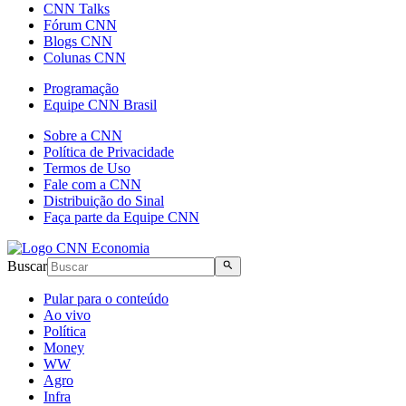
CNN Talks
Fórum CNN
Blogs CNN
Colunas CNN
Programação
Equipe CNN Brasil
Sobre a CNN
Política de Privacidade
Termos de Uso
Fale com a CNN
Distribuição do Sinal
Faça parte da Equipe CNN
Buscar
Pular para o conteúdo
Ao vivo
Política
Money
WW
Agro
Infra