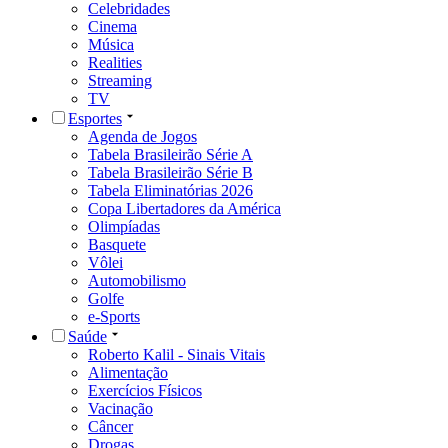
Celebridades
Cinema
Música
Realities
Streaming
TV
Esportes
Agenda de Jogos
Tabela Brasileirão Série A
Tabela Brasileirão Série B
Tabela Eliminatórias 2026
Copa Libertadores da América
Olimpíadas
Basquete
Vôlei
Automobilismo
Golfe
e-Sports
Saúde
Roberto Kalil - Sinais Vitais
Alimentação
Exercícios Físicos
Vacinação
Câncer
Drogas