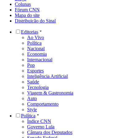
Colunas
Fórum CNN
Mapa do site
Distribuição do Sinal
Editorias
Ao Vivo
Política
Nacional
Economia
Internacional
Pop
Esportes
Inteligência Artificial
Saúde
Tecnologia
Viagem & Gastronomia
Auto
Comportamento
Style
Política
Índice CNN
Governo Lula
Câmara dos Deputados
Senado Federal