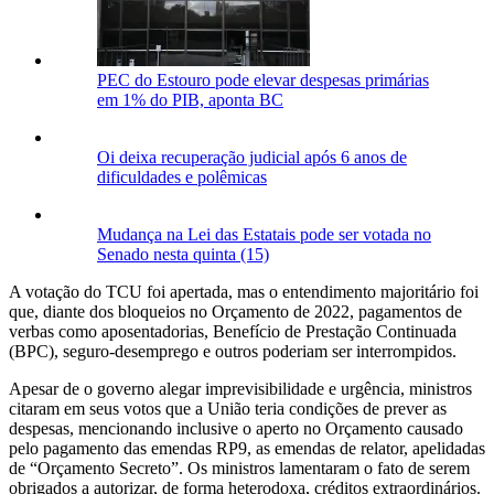
PEC do Estouro pode elevar despesas primárias
em 1% do PIB, aponta BC
Oi deixa recuperação judicial após 6 anos de
dificuldades e polêmicas
Mudança na Lei das Estatais pode ser votada no
Senado nesta quinta (15)
A votação do TCU foi apertada, mas o entendimento majoritário foi
que, diante dos bloqueios no Orçamento de 2022, pagamentos de
verbas como aposentadorias, Benefício de Prestação Continuada
(BPC), seguro-desemprego e outros poderiam ser interrompidos.
Apesar de o governo alegar imprevisibilidade e urgência, ministros
citaram em seus votos que a União teria condições de prever as
despesas, mencionando inclusive o aperto no Orçamento causado
pelo pagamento das emendas RP9, as emendas de relator, apelidadas
de “Orçamento Secreto”. Os ministros lamentaram o fato de serem
obrigados a autorizar, de forma heterodoxa, créditos extraordinários.