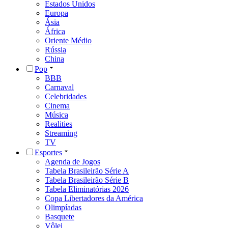
Estados Unidos
Europa
Ásia
África
Oriente Médio
Rússia
China
Pop
BBB
Carnaval
Celebridades
Cinema
Música
Realities
Streaming
TV
Esportes
Agenda de Jogos
Tabela Brasileirão Série A
Tabela Brasileirão Série B
Tabela Eliminatórias 2026
Copa Libertadores da América
Olimpíadas
Basquete
Vôlei