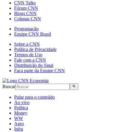
CNN Talks
Fórum CNN
Blogs CNN
Colunas CNN
Programação
Equipe CNN Brasil
Sobre a CNN
Política de Privacidade
Termos de Uso
Fale com a CNN
Distribuição do Sinal
Faça parte da Equipe CNN
Buscar
Pular para o conteúdo
Ao vivo
Política
Money
WW
Agro
Infra