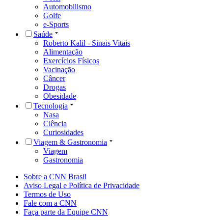
Automobilismo
Golfe
e-Sports
Saúde
Roberto Kalil - Sinais Vitais
Alimentação
Exercícios Físicos
Vacinação
Câncer
Drogas
Obesidade
Tecnologia
Nasa
Ciência
Curiosidades
Viagem & Gastronomia
Viagem
Gastronomia
Sobre a CNN Brasil
Aviso Legal e Política de Privacidade
Termos de Uso
Fale com a CNN
Faça parte da Equipe CNN