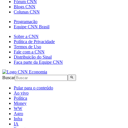
Fórum CNN
Blogs CNN
Colunas CNN
Programação
Equipe CNN Brasil
Sobre a CNN
Política de Privacidade
Termos de Uso
Fale com a CNN
Distribuição do Sinal
Faça parte da Equipe CNN
Buscar
Pular para o conteúdo
Ao vivo
Política
Money
WW
Agro
Infra
IA