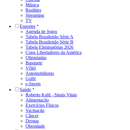
Música
Realities
Streaming
TV
Esportes
Agenda de Jogos
Tabela Brasileirão Série A
Tabela Brasileirão Série B
Tabela Eliminatórias 2026
Copa Libertadores da América
Olimpíadas
Basquete
Vôlei
Automobilismo
Golfe
e-Sports
Saúde
Roberto Kalil - Sinais Vitais
Alimentação
Exercícios Físicos
Vacinação
Câncer
Drogas
Obesidade