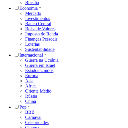
Brasília
Economia
Mercado
Investimentos
Banco Central
Bolsa de Valores
Imposto de Renda
Finanças Pessoais
Loterias
Sustentabilidade
Internacional
Guerra na Ucrânia
Guerra em Israel
Estados Unidos
Europa
Ásia
África
Oriente Médio
Rússia
China
Pop
BBB
Carnaval
Celebridades
Cinema