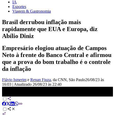
IA
Esportes
Viagem & Gastronomia
Brasil derrubou inflação mais
rapidamente que EUA e Europa, diz
Abílio Diniz
Empresário elogiou atuação de Campos
Neto à frente do Banco Central e afirmou
que a prova do bom trabalho é o controle
da inflação
Flávio Ismerim
e
Renan Fiuza
, da CNN
, São Paulo
26/08/23 às
16:03
|
Atualizado
26/08/23 às 22:40
Reforma tributária e crescimento do país são temas de fórum com
autoridades | CNN PRIME TIME