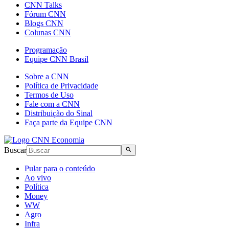
CNN Talks
Fórum CNN
Blogs CNN
Colunas CNN
Programação
Equipe CNN Brasil
Sobre a CNN
Política de Privacidade
Termos de Uso
Fale com a CNN
Distribuição do Sinal
Faça parte da Equipe CNN
Buscar
Pular para o conteúdo
Ao vivo
Política
Money
WW
Agro
Infra