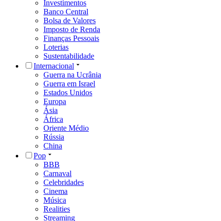
Investimentos
Banco Central
Bolsa de Valores
Imposto de Renda
Finanças Pessoais
Loterias
Sustentabilidade
Internacional
Guerra na Ucrânia
Guerra em Israel
Estados Unidos
Europa
Ásia
África
Oriente Médio
Rússia
China
Pop
BBB
Carnaval
Celebridades
Cinema
Música
Realities
Streaming