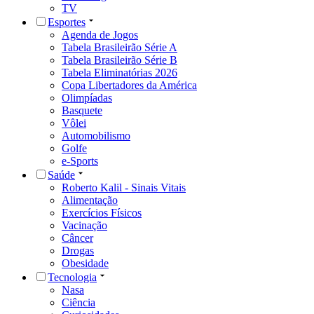
TV
Esportes
Agenda de Jogos
Tabela Brasileirão Série A
Tabela Brasileirão Série B
Tabela Eliminatórias 2026
Copa Libertadores da América
Olimpíadas
Basquete
Vôlei
Automobilismo
Golfe
e-Sports
Saúde
Roberto Kalil - Sinais Vitais
Alimentação
Exercícios Físicos
Vacinação
Câncer
Drogas
Obesidade
Tecnologia
Nasa
Ciência