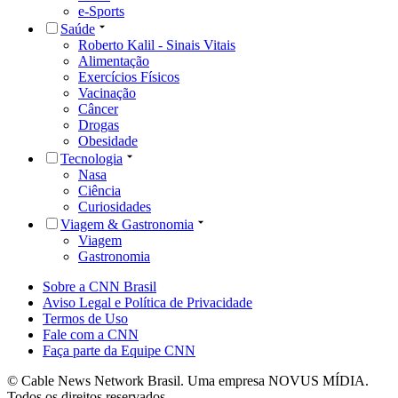
e-Sports
Saúde
Roberto Kalil - Sinais Vitais
Alimentação
Exercícios Físicos
Vacinação
Câncer
Drogas
Obesidade
Tecnologia
Nasa
Ciência
Curiosidades
Viagem & Gastronomia
Viagem
Gastronomia
Sobre a CNN Brasil
Aviso Legal e Política de Privacidade
Termos de Uso
Fale com a CNN
Faça parte da Equipe CNN
© Cable News Network Brasil. Uma empresa NOVUS MÍDIA.
Todos os direitos reservados.