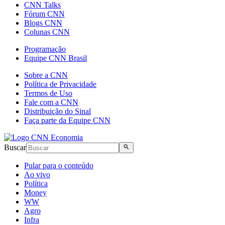
CNN Talks
Fórum CNN
Blogs CNN
Colunas CNN
Programação
Equipe CNN Brasil
Sobre a CNN
Política de Privacidade
Termos de Uso
Fale com a CNN
Distribuição do Sinal
Faça parte da Equipe CNN
Buscar
Pular para o conteúdo
Ao vivo
Política
Money
WW
Agro
Infra