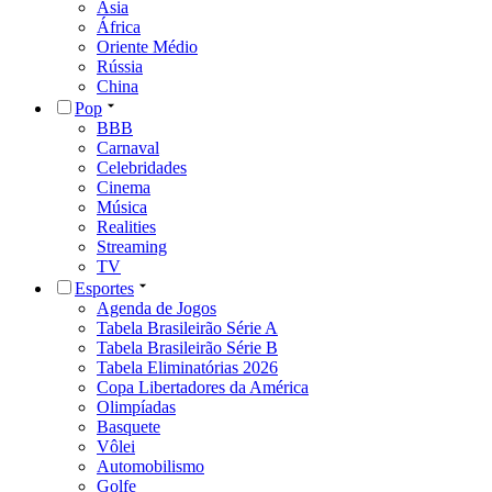
Ásia
África
Oriente Médio
Rússia
China
Pop
BBB
Carnaval
Celebridades
Cinema
Música
Realities
Streaming
TV
Esportes
Agenda de Jogos
Tabela Brasileirão Série A
Tabela Brasileirão Série B
Tabela Eliminatórias 2026
Copa Libertadores da América
Olimpíadas
Basquete
Vôlei
Automobilismo
Golfe