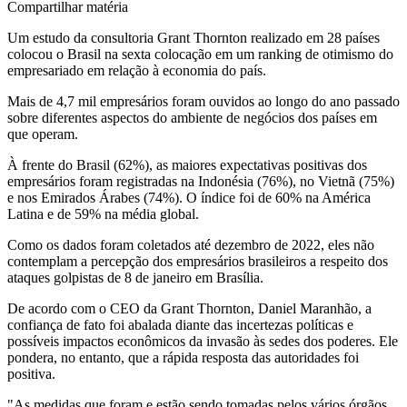
Compartilhar matéria
Um estudo da consultoria Grant Thornton realizado em 28 países
colocou o Brasil na sexta colocação em um ranking de otimismo do
empresariado em relação à economia do país.
Mais de 4,7 mil empresários foram ouvidos ao longo do ano passado
sobre diferentes aspectos do ambiente de negócios dos países em
que operam.
À frente do Brasil (62%), as maiores expectativas positivas dos
empresários foram registradas na Indonésia (76%), no Vietnã (75%)
e nos Emirados Árabes (74%). O índice foi de 60% na América
Latina e de 59% na média global.
Como os dados foram coletados até dezembro de 2022, eles não
contemplam a percepção dos empresários brasileiros a respeito dos
ataques golpistas de 8 de janeiro em Brasília.
De acordo com o CEO da Grant Thornton, Daniel Maranhão, a
confiança de fato foi abalada diante das incertezas políticas e
possíveis impactos econômicos da invasão às sedes dos poderes. Ele
pondera, no entanto, que a rápida resposta das autoridades foi
positiva.
"As medidas que foram e estão sendo tomadas pelos vários órgãos