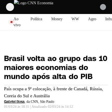
Pular para o conteúdo
Ao
Política
Money
WW
Agro
Infr
vivo
Brasil volta ao grupo das 10
maiores economias do
mundo após alta do PIB
País ocupa a 9ª colocação, à frente de Canadá, Rússia,
Coreia do Sul e Austrália
Gabriel Bosa
, da CNN
, São Paulo
01/03/24 às 18:11
|
Atualizado
02/03/24 às 14:12