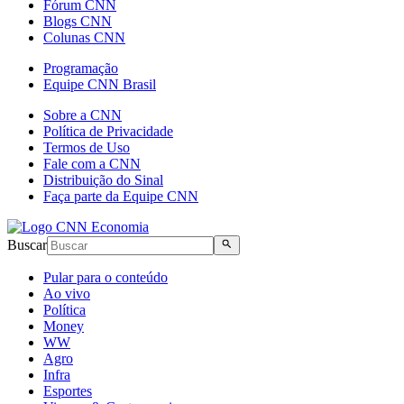
Fórum CNN
Blogs CNN
Colunas CNN
Programação
Equipe CNN Brasil
Sobre a CNN
Política de Privacidade
Termos de Uso
Fale com a CNN
Distribuição do Sinal
Faça parte da Equipe CNN
Buscar
Pular para o conteúdo
Ao vivo
Política
Money
WW
Agro
Infra
Esportes