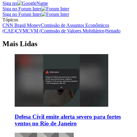
Siga no
Siga no Forum Inter
Siga no Forum Inter
Tópicos
CNN Brasil Money
Comissão de Assuntos Econômicos
(CAE)
CVM
CVM (Comissão de Valores Mobiliários)
Senado
Mais Lidas
Defesa Civil emite alerta severo para fortes
ventos no Rio de Janeiro