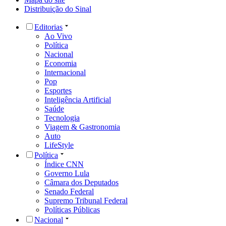
Distribuição do Sinal
Editorias
Ao Vivo
Política
Nacional
Economia
Internacional
Pop
Esportes
Inteligência Artificial
Saúde
Tecnologia
Viagem & Gastronomia
Auto
LifeStyle
Política
Índice CNN
Governo Lula
Câmara dos Deputados
Senado Federal
Supremo Tribunal Federal
Políticas Públicas
Nacional