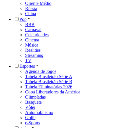
Oriente Médio
Rússia
China
Pop
BBB
Carnaval
Celebridades
Cinema
Música
Realities
Streaming
TV
Esportes
Agenda de Jogos
Tabela Brasileirão Série A
Tabela Brasileirão Série B
Tabela Eliminatórias 2026
Copa Libertadores da América
Olimpíadas
Basquete
Vôlei
Automobilismo
Golfe
e-Sports