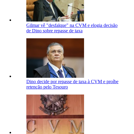
Gilmar vê "desfalque" na CVM e elogia decisão
de Dino sobre repasse de taxa
Dino decide por repasse de taxa à CVM e proíbe
retenção pelo Tesouro