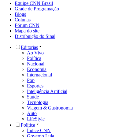
Equipe CNN Brasil
Grade de Programação
Blogs
Colunas
Fórum CNN
Mapa do site
Distribuição do Sinal
Editorias
Ao Vivo
Política
Nacional
Economia
Internacional
Pop
Esportes
Inteligência Artificial
Saúde
Tecnologia
Viagem & Gastronomia
Auto
LifeStyle
Política
Índice CNN
Governo Lula