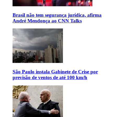
Brasil não tem segurança jurídica, afirma
André Mendonça ao CNN Talks
São Paulo instala Gabinete de Crise por
previsão de ventos de até 100 km/h