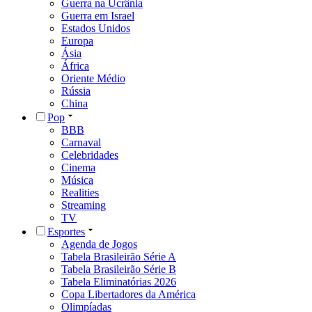
Guerra na Ucrânia
Guerra em Israel
Estados Unidos
Europa
Ásia
África
Oriente Médio
Rússia
China
Pop
BBB
Carnaval
Celebridades
Cinema
Música
Realities
Streaming
TV
Esportes
Agenda de Jogos
Tabela Brasileirão Série A
Tabela Brasileirão Série B
Tabela Eliminatórias 2026
Copa Libertadores da América
Olimpíadas