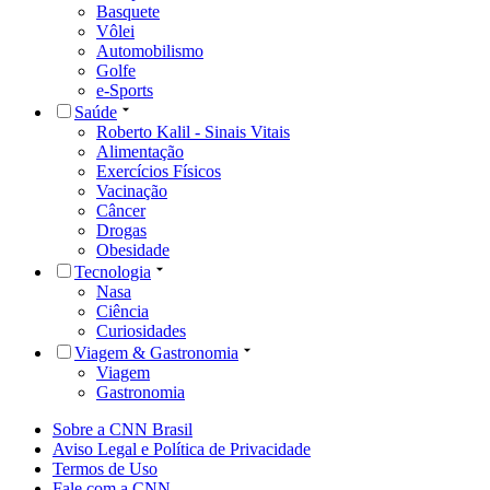
Basquete
Vôlei
Automobilismo
Golfe
e-Sports
Saúde
Roberto Kalil - Sinais Vitais
Alimentação
Exercícios Físicos
Vacinação
Câncer
Drogas
Obesidade
Tecnologia
Nasa
Ciência
Curiosidades
Viagem & Gastronomia
Viagem
Gastronomia
Sobre a CNN Brasil
Aviso Legal e Política de Privacidade
Termos de Uso
Fale com a CNN