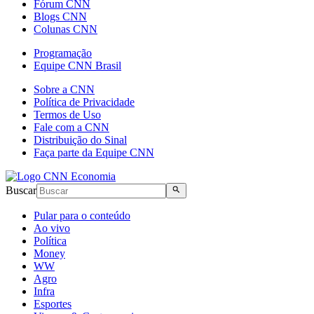
Fórum CNN
Blogs CNN
Colunas CNN
Programação
Equipe CNN Brasil
Sobre a CNN
Política de Privacidade
Termos de Uso
Fale com a CNN
Distribuição do Sinal
Faça parte da Equipe CNN
Buscar
Pular para o conteúdo
Ao vivo
Política
Money
WW
Agro
Infra
Esportes