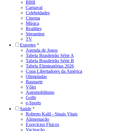
BBB
Carnaval
Celebridades
Cinema
Música
Realities
Streaming
TV
Esportes
Agenda de Jogos
Tabela Brasileirão Série A
Tabela Brasileirão Série B
Tabela Eliminatórias 2026
Copa Libertadores da América
Olimpíadas
Basquete
Vôlei
Automobilismo
Golfe
e-Sports
Saúde
Roberto Kalil - Sinais Vitais
Alimentação
Exercícios Físicos
Vacinação