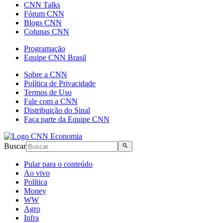
CNN Talks
Fórum CNN
Blogs CNN
Colunas CNN
Programação
Equipe CNN Brasil
Sobre a CNN
Política de Privacidade
Termos de Uso
Fale com a CNN
Distribuição do Sinal
Faça parte da Equipe CNN
Buscar
Pular para o conteúdo
Ao vivo
Política
Money
WW
Agro
Infra