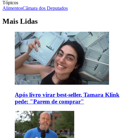
Tópicos
Alimentos
Câmara dos Deputados
Mais Lidas
Após livro virar best-seller, Tamara Klink
pede: "Parem de comprar"