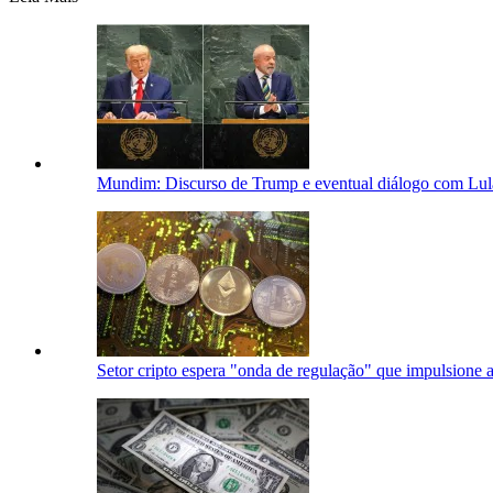
Mundim: Discurso de Trump e eventual diálogo com L
Setor cripto espera "onda de regulação" que impulsione 