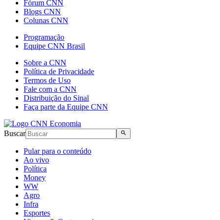
Fórum CNN
Blogs CNN
Colunas CNN
Programação
Equipe CNN Brasil
Sobre a CNN
Política de Privacidade
Termos de Uso
Fale com a CNN
Distribuição do Sinal
Faça parte da Equipe CNN
Buscar
Pular para o conteúdo
Ao vivo
Política
Money
WW
Agro
Infra
Esportes