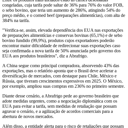
congeladas, cuja tarifa pode saltar de 36% para 76% do valor FOB,
o sebo bovino, que teria um aumento de 286%, atingindo 54% do
preço médio, e o corned beef (preparações alimentícias), com alta de
384% na tarifa.
"Verifica-se, assim, elevada dependência dos EUA nas exportações
de preparações alimentícias e conservas bovinas (65,1%) e de sebo
bovino fundido (99,9%), produtos cujos exportadores poderão
encontrar maior dificuldade de redirecionar suas exportações caso
seja confirmada a nova tarifa de 50% anunciada pelo governo dos
EUA aos produtos brasileiros", diz a Abrafrigo.
A China segue como principal compradora, absorvendo 43% das
exportações, mas o relatório aponta que o Brasil deve acelerar a
diversificação de mercados, com destaque para Chile, México e
Rússia, que tiveram crescimentos expressivos em 2025. O México,
por exemplo, ampliou suas compras em 236% no primeiro semestre.
Diante desse cenário, a Abrafrigo pede ao governo brasileiro que
adote medidas urgentes, como a negociação diplomática com os
EUA para evitar a tarifa, sem medidas de retaliação que possam
agravar o cenário, e a agilização de acordos comerciais para a
abertura de novos mercados.
Além disso, a entidade alerta para o risco de retaliações que possam