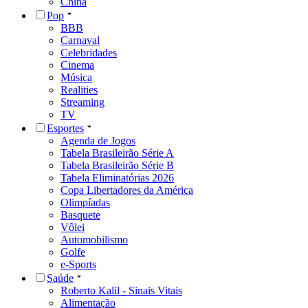
China
Pop
BBB
Carnaval
Celebridades
Cinema
Música
Realities
Streaming
TV
Esportes
Agenda de Jogos
Tabela Brasileirão Série A
Tabela Brasileirão Série B
Tabela Eliminatórias 2026
Copa Libertadores da América
Olimpíadas
Basquete
Vôlei
Automobilismo
Golfe
e-Sports
Saúde
Roberto Kalil - Sinais Vitais
Alimentação