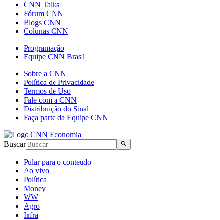
CNN Talks
Fórum CNN
Blogs CNN
Colunas CNN
Programação
Equipe CNN Brasil
Sobre a CNN
Política de Privacidade
Termos de Uso
Fale com a CNN
Distribuição do Sinal
Faça parte da Equipe CNN
Buscar
Pular para o conteúdo
Ao vivo
Política
Money
WW
Agro
Infra