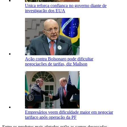
Unica reforça confiança no governo diante de
investigação dos EUA
Ação contra Bolsonaro pode dificultar
negociações de tarifas, diz Maílson
Empresários veem dificuldade maior em negociar
tarifaço após operação da PF
Entre os produtos mais afetados estão as carnes desossadas