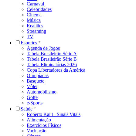
Carnaval
Celebridades
Cinema
Música
Realities
Streaming
TV
Esportes
Agenda de Jogos
Tabela Brasileirão Série A
Tabela Brasileirão Série B
Tabela Eliminatórias 2026
Copa Libertadores da América
Olimpíadas
Basquete
Vôlei
Automobilismo
Golfe
e-Sports
Saúde
Roberto Kalil - Sinais Vitais
Alimentação
Exercícios Físicos
Vacinação