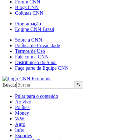
Fórum CNN
Blogs CNN
Colunas CNN
Programação
Equipe CNN Brasil
Sobre a CNN
Política de Privacidade
Termos de Uso
Fale com a CNN
Distribuição do Sinal
Faça parte da Equipe CNN
Buscar
Pular para o conteúdo
Ao vivo
Política
Money
WW
Agro
Infra
Esportes