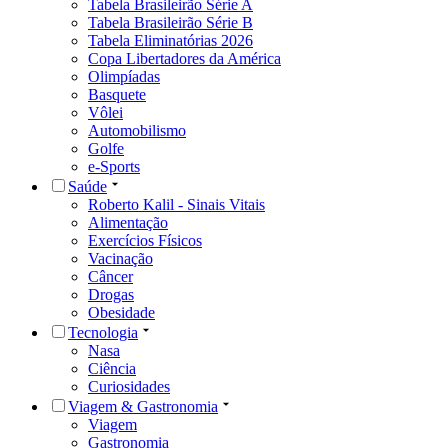
Tabela Brasileirão Série A
Tabela Brasileirão Série B
Tabela Eliminatórias 2026
Copa Libertadores da América
Olimpíadas
Basquete
Vôlei
Automobilismo
Golfe
e-Sports
Saúde
Roberto Kalil - Sinais Vitais
Alimentação
Exercícios Físicos
Vacinação
Câncer
Drogas
Obesidade
Tecnologia
Nasa
Ciência
Curiosidades
Viagem & Gastronomia
Viagem
Gastronomia