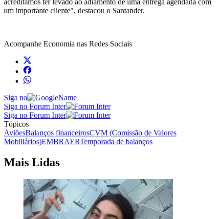
acreditamos ter levado ao adiamento de uma entrega agendada com
um importante cliente", destacou o Santander.
Acompanhe
Economia
nas Redes Sociais
Siga no
Siga no Forum Inter
Siga no Forum Inter
Tópicos
Aviões
Balanços financeiros
CVM (Comissão de Valores
Mobiliários)
EMBRAER
Temporada de balanços
Mais Lidas