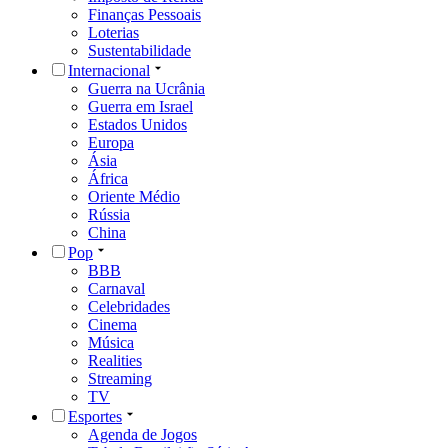
Finanças Pessoais
Loterias
Sustentabilidade
Internacional
Guerra na Ucrânia
Guerra em Israel
Estados Unidos
Europa
Ásia
África
Oriente Médio
Rússia
China
Pop
BBB
Carnaval
Celebridades
Cinema
Música
Realities
Streaming
TV
Esportes
Agenda de Jogos