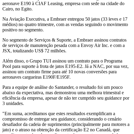
aeronave E190 à CIAF Leasing, empresa com sede na cidade do
Cairo, no Egito.
Na Aviação Executiva, a Embraer entregou 50 jatos (33 leves e 17
médios) no quatro trimestre, com as vendas seguindo o movimento
positivo no segmento.
No segmento de Serviços & Suporte, a Embraer assinou contratos
de serviços de manutenção pesada com a Envoy Air Inc. e com a
JSX, totalizando US$ 72 milhões.
Além disso, o Grupo TUI assinou um contrato para o Programa
Pool para suporte à frota de jatos E195-E2. Já a NAC, por sua vez,
assinou um contrato firme para até 10 novas conversões para
aeronaves cargueiras E190F/E195F.
Para a equipe de análise do Santander, o resultado foi um pouco
abaixo da expectativa, mas demonstrou uma melhora trimestral e
eficiência da empresa, apesar de não ter cumprido seu guidance por
3 unidades.
"Em suma, acreditamos que estes resultados exemplificam a
compromisso de entregar seu guidance, considerando o cenário
desafiador da cadeia de suprimentos (principalmente para motores a
jato) e o atraso na obtenção da certificação E2 no Canadá, que