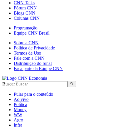
CNN Talks
Fórum CNN
Blogs CNN
Colunas CNN
Programação
Equipe CNN Brasil
Sobre a CNN
Política de Privacidade
Termos de Uso
Fale com a CNN
Distribuição do Sinal
Faça parte da Equipe CNN
Buscar
Pular para o conteúdo
Ao vivo
Política
Money
WW
Agro
Infra