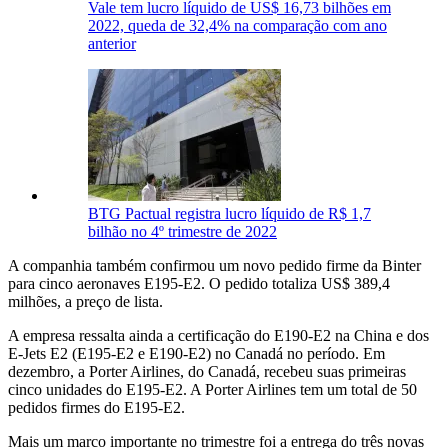
Vale tem lucro líquido de US$ 16,73 bilhões em
2022, queda de 32,4% na comparação com ano
anterior
BTG Pactual registra lucro líquido de R$ 1,7
bilhão no 4º trimestre de 2022
A companhia também confirmou um novo pedido firme da Binter
para cinco aeronaves E195-E2. O pedido totaliza US$ 389,4
milhões, a preço de lista.
A empresa ressalta ainda a certificação do E190-E2 na China e dos
E-Jets E2 (E195-E2 e E190-E2) no Canadá no período. Em
dezembro, a Porter Airlines, do Canadá, recebeu suas primeiras
cinco unidades do E195-E2. A Porter Airlines tem um total de 50
pedidos firmes do E195-E2.
Mais um marco importante no trimestre foi a entrega do três novas