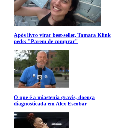
Após livro virar best-seller, Tamara Klink
pede: "Parem de comprar"
O que é a miastenia gravis, doença
diagnosticada em Alex Escobar