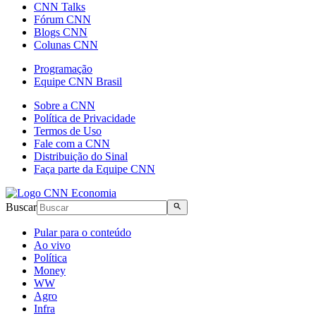
CNN Talks
Fórum CNN
Blogs CNN
Colunas CNN
Programação
Equipe CNN Brasil
Sobre a CNN
Política de Privacidade
Termos de Uso
Fale com a CNN
Distribuição do Sinal
Faça parte da Equipe CNN
Buscar
Pular para o conteúdo
Ao vivo
Política
Money
WW
Agro
Infra