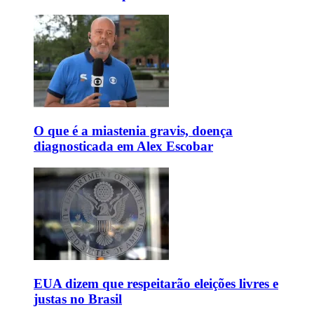
O que é a miastenia gravis, doença
diagnosticada em Alex Escobar
EUA dizem que respeitarão eleições livres e
justas no Brasil