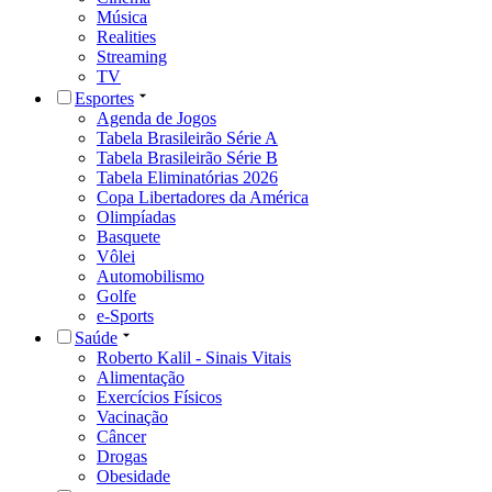
Música
Realities
Streaming
TV
Esportes
Agenda de Jogos
Tabela Brasileirão Série A
Tabela Brasileirão Série B
Tabela Eliminatórias 2026
Copa Libertadores da América
Olimpíadas
Basquete
Vôlei
Automobilismo
Golfe
e-Sports
Saúde
Roberto Kalil - Sinais Vitais
Alimentação
Exercícios Físicos
Vacinação
Câncer
Drogas
Obesidade