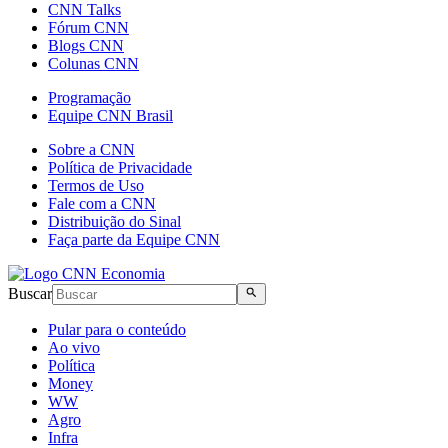
CNN Talks
Fórum CNN
Blogs CNN
Colunas CNN
Programação
Equipe CNN Brasil
Sobre a CNN
Política de Privacidade
Termos de Uso
Fale com a CNN
Distribuição do Sinal
Faça parte da Equipe CNN
Buscar
Pular para o conteúdo
Ao vivo
Política
Money
WW
Agro
Infra