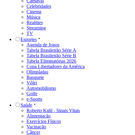
Carnaval
Celebridades
Cinema
Música
Realities
Streaming
TV
Esportes
Agenda de Jogos
Tabela Brasileirão Série A
Tabela Brasileirão Série B
Tabela Eliminatórias 2026
Copa Libertadores da América
Olimpíadas
Basquete
Vôlei
Automobilismo
Golfe
e-Sports
Saúde
Roberto Kalil - Sinais Vitais
Alimentação
Exercícios Físicos
Vacinação
Câncer