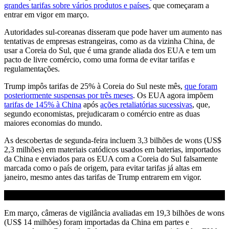
grandes tarifas sobre vários produtos e países
, que começaram a
entrar em vigor em março.
Autoridades sul-coreanas disseram que pode haver um aumento nas
tentativas de empresas estrangeiras, como as da vizinha China, de
usar a Coreia do Sul, que é uma grande aliada dos EUA e tem um
pacto de livre comércio, como uma forma de evitar tarifas e
regulamentações.
Trump impôs tarifas de 25% à Coreia do Sul neste mês,
que foram
posteriormente suspensas por três meses
. Os EUA agora impõem
tarifas de 145% à China
após
ações retaliatórias sucessivas
, que,
segundo economistas, prejudicaram o comércio entre as duas
maiores economias do mundo.
As descobertas de segunda-feira incluem 3,3 bilhões de wons (US$
2,3 milhões) em materiais catódicos usados ​​em baterias, importados
da China e enviados para os EUA com a Coreia do Sul falsamente
marcada como o país de origem, para evitar tarifas já altas em
janeiro, mesmo antes das tarifas de Trump entrarem em vigor.
Em março, câmeras de vigilância avaliadas em 19,3 bilhões de wons
(US$ 14 milhões) foram importadas da China em partes e