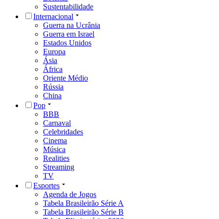
Sustentabilidade
Internacional
Guerra na Ucrânia
Guerra em Israel
Estados Unidos
Europa
Ásia
África
Oriente Médio
Rússia
China
Pop
BBB
Carnaval
Celebridades
Cinema
Música
Realities
Streaming
TV
Esportes
Agenda de Jogos
Tabela Brasileirão Série A
Tabela Brasileirão Série B