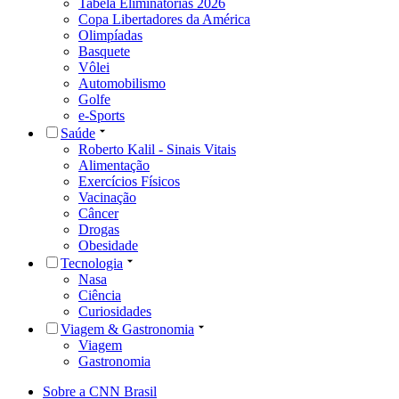
Tabela Eliminatórias 2026
Copa Libertadores da América
Olimpíadas
Basquete
Vôlei
Automobilismo
Golfe
e-Sports
Saúde
Roberto Kalil - Sinais Vitais
Alimentação
Exercícios Físicos
Vacinação
Câncer
Drogas
Obesidade
Tecnologia
Nasa
Ciência
Curiosidades
Viagem & Gastronomia
Viagem
Gastronomia
Sobre a CNN Brasil