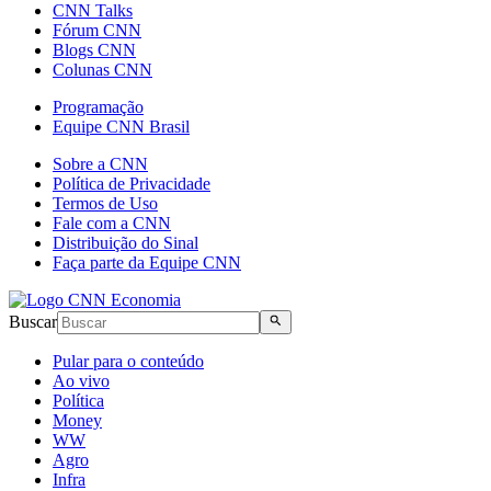
CNN Talks
Fórum CNN
Blogs CNN
Colunas CNN
Programação
Equipe CNN Brasil
Sobre a CNN
Política de Privacidade
Termos de Uso
Fale com a CNN
Distribuição do Sinal
Faça parte da Equipe CNN
Buscar
Pular para o conteúdo
Ao vivo
Política
Money
WW
Agro
Infra