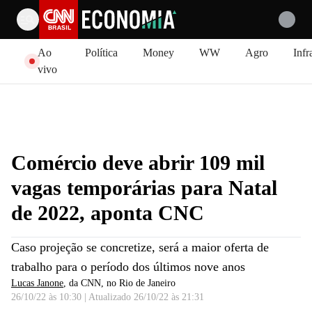
Pular para o conteúdo
Ao
Política
Money
WW
Agro
Infr
vivo
Comércio deve abrir 109 mil
vagas temporárias para Natal
de 2022, aponta CNC
Caso projeção se concretize, será a maior oferta de
trabalho para o período dos últimos nove anos
Lucas Janone
, da CNN
, no Rio de Janeiro
26/10/22 às 10:30
|
Atualizado
26/10/22 às 21:31