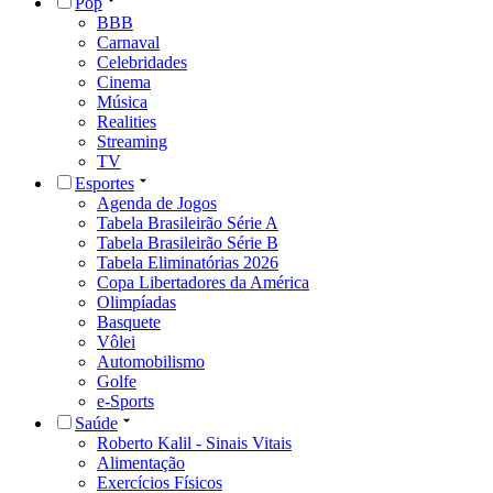
Pop
BBB
Carnaval
Celebridades
Cinema
Música
Realities
Streaming
TV
Esportes
Agenda de Jogos
Tabela Brasileirão Série A
Tabela Brasileirão Série B
Tabela Eliminatórias 2026
Copa Libertadores da América
Olimpíadas
Basquete
Vôlei
Automobilismo
Golfe
e-Sports
Saúde
Roberto Kalil - Sinais Vitais
Alimentação
Exercícios Físicos