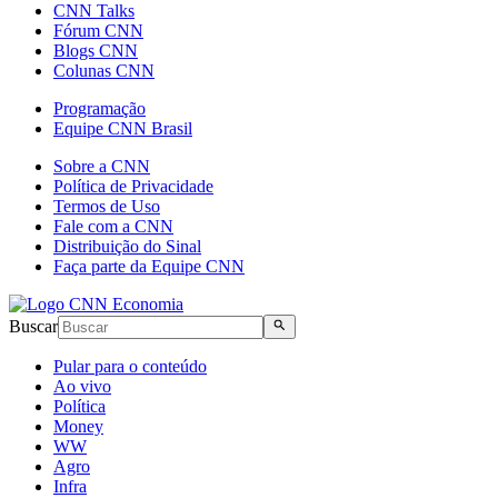
CNN Talks
Fórum CNN
Blogs CNN
Colunas CNN
Programação
Equipe CNN Brasil
Sobre a CNN
Política de Privacidade
Termos de Uso
Fale com a CNN
Distribuição do Sinal
Faça parte da Equipe CNN
Buscar
Pular para o conteúdo
Ao vivo
Política
Money
WW
Agro
Infra