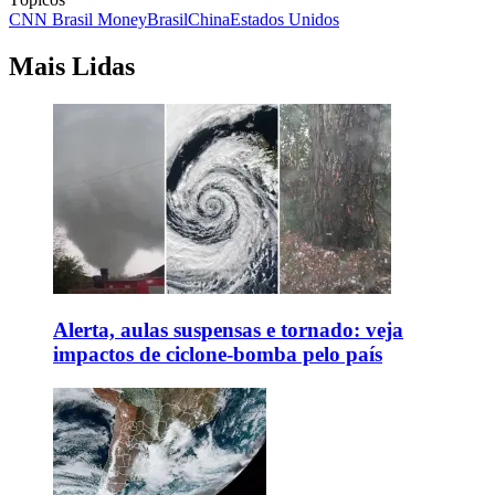
CNN Brasil Money
Brasil
China
Estados Unidos
Mais Lidas
Alerta, aulas suspensas e tornado: veja
impactos de ciclone-bomba pelo país