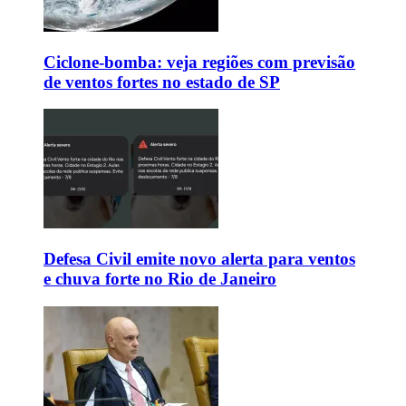
Ciclone-bomba: veja regiões com previsão
de ventos fortes no estado de SP
Defesa Civil emite novo alerta para ventos
e chuva forte no Rio de Janeiro