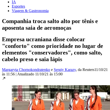
IA
Esportes
Viagem & Gastronomia
Companhia troca salto alto por tênis e
aposenta saia de aeromoças
Empresa ucraniana disse colocar
"conforto" como prioridade no lugar de
elementos "conservadores", como salto,
cabelo preso e saia lápis
Margaryta Chornokondratenko
e
Sergiy Karazy
, da Reuters
11/10/21
às 11:56
|
Atualizado
11/10/21 às 15:00