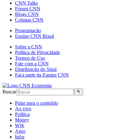
CNN Talks
Fórum CNN
Blogs CNN
Colunas CNN
Programação
Equipe CNN Brasil
Sobre a CNN
Política de Privacidade
Termos de Uso
Fale com a CNN
Distribuição do Sinal
Faça parte da Equipe CNN
Buscar
Pular para o conteúdo
Ao vivo
Política
Money
WW
Agro
Infra