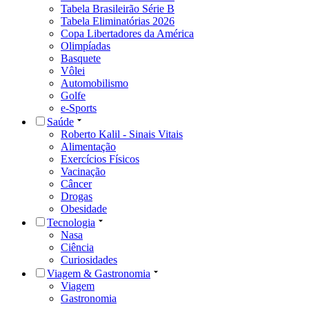
Tabela Brasileirão Série B
Tabela Eliminatórias 2026
Copa Libertadores da América
Olimpíadas
Basquete
Vôlei
Automobilismo
Golfe
e-Sports
Saúde
Roberto Kalil - Sinais Vitais
Alimentação
Exercícios Físicos
Vacinação
Câncer
Drogas
Obesidade
Tecnologia
Nasa
Ciência
Curiosidades
Viagem & Gastronomia
Viagem
Gastronomia