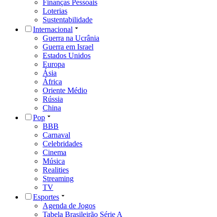
Finanças Pessoais
Loterias
Sustentabilidade
Internacional
Guerra na Ucrânia
Guerra em Israel
Estados Unidos
Europa
Ásia
África
Oriente Médio
Rússia
China
Pop
BBB
Carnaval
Celebridades
Cinema
Música
Realities
Streaming
TV
Esportes
Agenda de Jogos
Tabela Brasileirão Série A