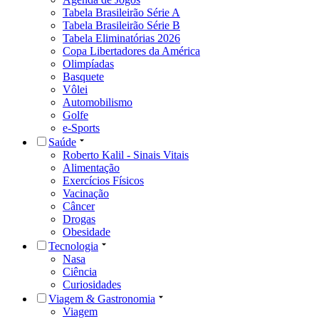
Tabela Brasileirão Série A
Tabela Brasileirão Série B
Tabela Eliminatórias 2026
Copa Libertadores da América
Olimpíadas
Basquete
Vôlei
Automobilismo
Golfe
e-Sports
Saúde
Roberto Kalil - Sinais Vitais
Alimentação
Exercícios Físicos
Vacinação
Câncer
Drogas
Obesidade
Tecnologia
Nasa
Ciência
Curiosidades
Viagem & Gastronomia
Viagem