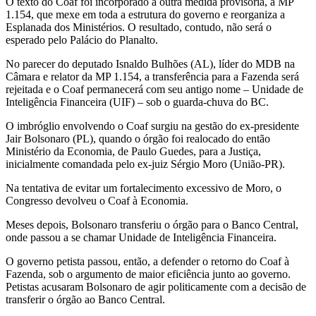
O texto do Coaf foi incorporado a outra medida provisória, a MP
1.154, que mexe em toda a estrutura do governo e reorganiza a
Esplanada dos Ministérios. O resultado, contudo, não será o
esperado pelo Palácio do Planalto.
No parecer do deputado Isnaldo Bulhões (AL), líder do MDB na
Câmara e relator da MP 1.154, a transferência para a Fazenda será
rejeitada e o Coaf permanecerá com seu antigo nome – Unidade de
Inteligência Financeira (UIF) – sob o guarda-chuva do BC.
O imbróglio envolvendo o Coaf surgiu na gestão do ex-presidente
Jair Bolsonaro (PL), quando o órgão foi realocado do então
Ministério da Economia, de Paulo Guedes, para a Justiça,
inicialmente comandada pelo ex-juiz Sérgio Moro (União-PR).
Na tentativa de evitar um fortalecimento excessivo de Moro, o
Congresso devolveu o Coaf à Economia.
Meses depois, Bolsonaro transferiu o órgão para o Banco Central,
onde passou a se chamar Unidade de Inteligência Financeira.
O governo petista passou, então, a defender o retorno do Coaf à
Fazenda, sob o argumento de maior eficiência junto ao governo.
Petistas acusaram Bolsonaro de agir politicamente com a decisão de
transferir o órgão ao Banco Central.