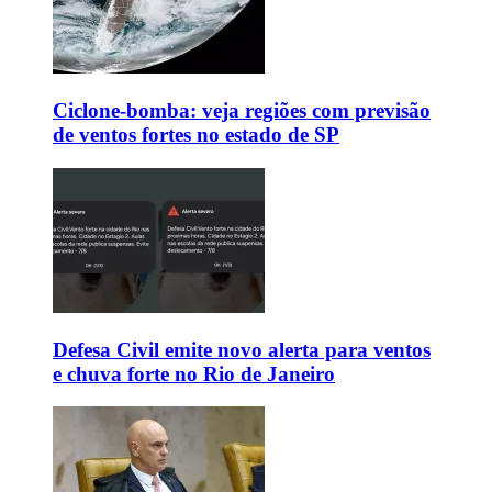
Ciclone-bomba: veja regiões com previsão
de ventos fortes no estado de SP
Defesa Civil emite novo alerta para ventos
e chuva forte no Rio de Janeiro