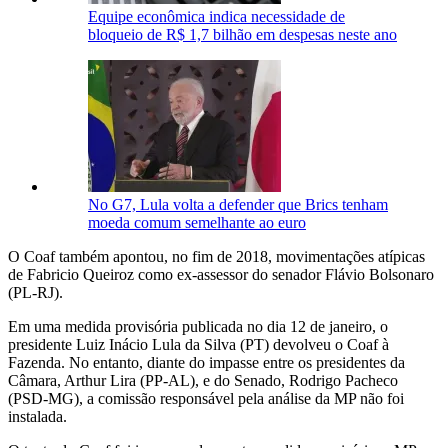
Equipe econômica indica necessidade de
bloqueio de R$ 1,7 bilhão em despesas neste ano
No G7, Lula volta a defender que Brics tenham
moeda comum semelhante ao euro
O Coaf também apontou, no fim de 2018, movimentações atípicas
de Fabricio Queiroz como ex-assessor do senador Flávio Bolsonaro
(PL-RJ).
Em uma medida provisória publicada no dia 12 de janeiro, o
presidente Luiz Inácio Lula da Silva (PT) devolveu o Coaf à
Fazenda. No entanto, diante do impasse entre os presidentes da
Câmara, Arthur Lira (PP-AL), e do Senado, Rodrigo Pacheco
(PSD-MG), a comissão responsável pela análise da MP não foi
instalada.