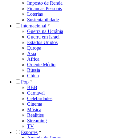
Imposto de Renda
Finanças Pessoais
Loterias
Sustentabilidade
Internacional
Guerra na Ucrânia
Guerra em Israel
Estados Unidos
Europa
Ásia
África
Oriente Médio
Rússia
China
Pop
BBB
Carnaval
Celebridades
Cinema
Música
Realities
Streaming
TV
Esportes
Agenda de Jogos