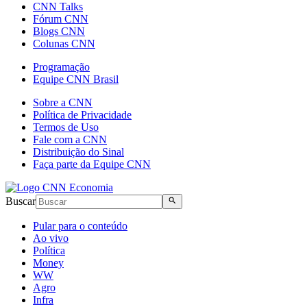
CNN Talks
Fórum CNN
Blogs CNN
Colunas CNN
Programação
Equipe CNN Brasil
Sobre a CNN
Política de Privacidade
Termos de Uso
Fale com a CNN
Distribuição do Sinal
Faça parte da Equipe CNN
Buscar
Pular para o conteúdo
Ao vivo
Política
Money
WW
Agro
Infra