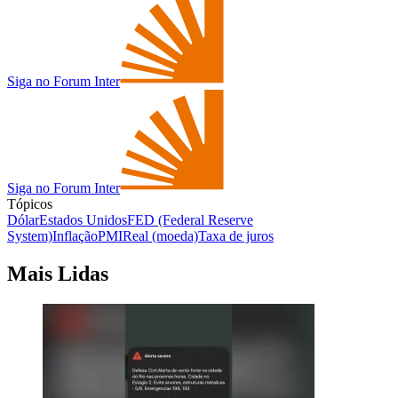
Siga no Forum Inter
Siga no Forum Inter
Tópicos
Dólar
Estados Unidos
FED (Federal Reserve
System)
Inflação
PMI
Real (moeda)
Taxa de juros
Mais Lidas