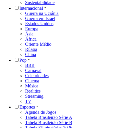
Sustentabilidade
Internacional
Guerra na Ucrânia
Guerra em Israel
Estados Unidos
Europa
Ásia
África
Oriente Médio
Rússia
China
Pop
BBB
Carnaval
Celebridades
Cinema
Música
Realities
Streaming
TV
Esportes
Agenda de Jogos
Tabela Brasileirão Série A
Tabela Brasileirão Série B
Tabela Eliminatórias 2026