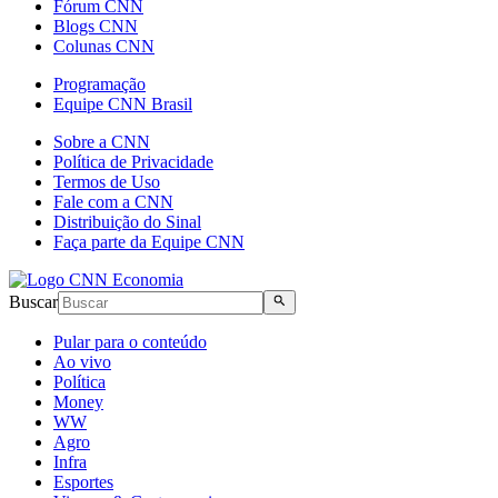
Fórum CNN
Blogs CNN
Colunas CNN
Programação
Equipe CNN Brasil
Sobre a CNN
Política de Privacidade
Termos de Uso
Fale com a CNN
Distribuição do Sinal
Faça parte da Equipe CNN
Buscar
Pular para o conteúdo
Ao vivo
Política
Money
WW
Agro
Infra
Esportes