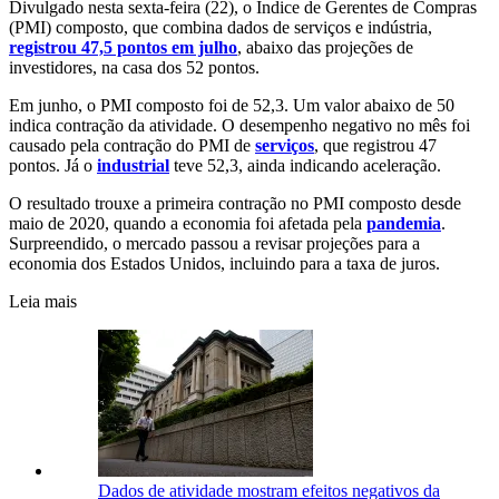
Divulgado nesta sexta-feira (22), o Índice de Gerentes de Compras
(PMI) composto, que combina dados de serviços e indústria,
registrou 47,5 pontos em julho
, abaixo das projeções de
investidores, na casa dos 52 pontos.
Em junho, o PMI composto foi de 52,3. Um valor abaixo de 50
indica contração da atividade. O desempenho negativo no mês foi
causado pela contração do PMI de
serviços
, que registrou 47
pontos. Já o
industrial
teve 52,3, ainda indicando aceleração.
O resultado trouxe a primeira contração no PMI composto desde
maio de 2020, quando a economia foi afetada pela
pandemia
.
Surpreendido, o mercado passou a revisar projeções para a
economia dos Estados Unidos, incluindo para a taxa de juros.
Leia mais
Dados de atividade mostram efeitos negativos da