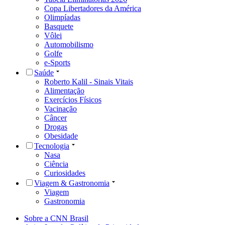
Copa Libertadores da América
Olimpíadas
Basquete
Vôlei
Automobilismo
Golfe
e-Sports
Saúde
Roberto Kalil - Sinais Vitais
Alimentação
Exercícios Físicos
Vacinação
Câncer
Drogas
Obesidade
Tecnologia
Nasa
Ciência
Curiosidades
Viagem & Gastronomia
Viagem
Gastronomia
Sobre a CNN Brasil