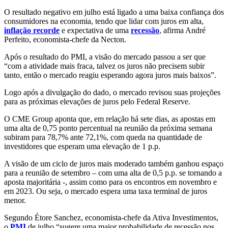
O resultado negativo em julho está ligado a uma baixa confiança dos
consumidores na economia, tendo que lidar com juros em alta,
inflação recorde
e expectativa de uma
recessão
, afirma André
Perfeito, economista-chefe da Necton.
Após o resultado do PMI, a visão do mercado passou a ser que
“com a atividade mais fraca, talvez os juros não precisem subir
tanto, então o mercado reagiu esperando agora juros mais baixos”.
Logo após a divulgação do dado, o mercado revisou suas projeções
para as próximas elevações de juros pelo Federal Reserve.
O CME Group aponta que, em relação há sete dias, as apostas em
uma alta de 0,75 ponto percentual na reunião da próxima semana
subiram para 78,7% ante 72,1%, com queda na quantidade de
investidores que esperam uma elevação de 1 p.p.
A visão de um ciclo de juros mais moderado também ganhou espaço
para a reunião de setembro – com uma alta de 0,5 p.p. se tornando a
aposta majoritária -, assim como para os encontros em novembro e
em 2023. Ou seja, o mercado espera uma taxa terminal de juros
menor.
Segundo Étore Sanchez, economista-chefe da Ativa Investimentos,
o
PMI
de julho “sugere uma maior probabilidade de recessão nos