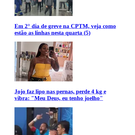
Em 2° dia de greve na CPTM, veja como
estão as linhas nesta quarta (5)
Jojo faz lipo nas pernas, perde 4 kg e
vibra: "Meu Deus, eu tenho joelho"