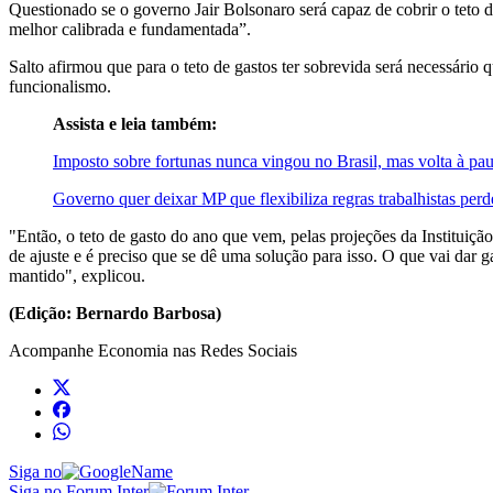
Questionado se o governo Jair Bolsonaro será capaz de cobrir o teto 
melhor calibrada e fundamentada”.
Salto afirmou que para o teto de gastos ter sobrevida será necessário
funcionalismo.
Assista e leia também:
Imposto sobre fortunas nunca vingou no Brasil, mas volta à p
Governo quer deixar MP que flexibiliza regras trabalhistas perd
"Então, o teto de gasto do ano que vem, pelas projeções da Instituiçã
de ajuste e é preciso que se dê uma solução para isso. O que vai dar g
mantido", explicou.
(Edição: Bernardo Barbosa)
Acompanhe
Economia
nas Redes Sociais
Siga no
Siga no Forum Inter