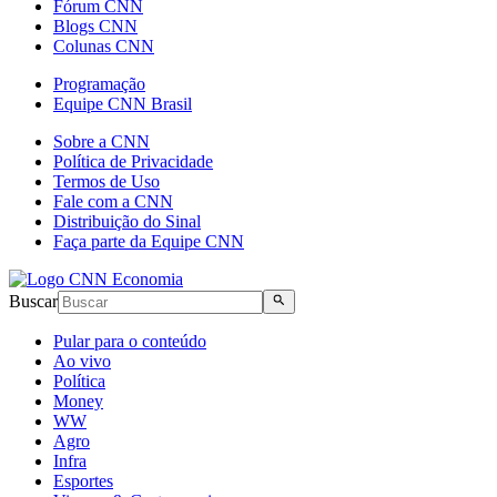
Fórum CNN
Blogs CNN
Colunas CNN
Programação
Equipe CNN Brasil
Sobre a CNN
Política de Privacidade
Termos de Uso
Fale com a CNN
Distribuição do Sinal
Faça parte da Equipe CNN
Buscar
Pular para o conteúdo
Ao vivo
Política
Money
WW
Agro
Infra
Esportes