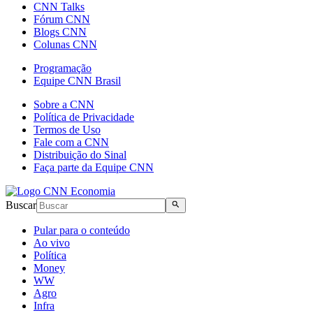
CNN Talks
Fórum CNN
Blogs CNN
Colunas CNN
Programação
Equipe CNN Brasil
Sobre a CNN
Política de Privacidade
Termos de Uso
Fale com a CNN
Distribuição do Sinal
Faça parte da Equipe CNN
Buscar
Pular para o conteúdo
Ao vivo
Política
Money
WW
Agro
Infra