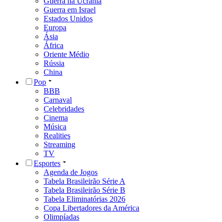
Guerra na Ucrânia
Guerra em Israel
Estados Unidos
Europa
Ásia
África
Oriente Médio
Rússia
China
Pop
BBB
Carnaval
Celebridades
Cinema
Música
Realities
Streaming
TV
Esportes
Agenda de Jogos
Tabela Brasileirão Série A
Tabela Brasileirão Série B
Tabela Eliminatórias 2026
Copa Libertadores da América
Olimpíadas