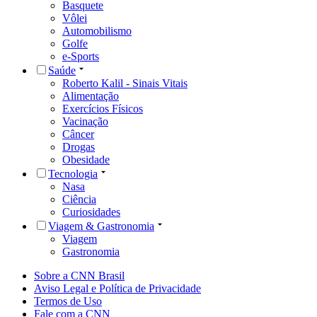
Basquete
Vôlei
Automobilismo
Golfe
e-Sports
Saúde
Roberto Kalil - Sinais Vitais
Alimentação
Exercícios Físicos
Vacinação
Câncer
Drogas
Obesidade
Tecnologia
Nasa
Ciência
Curiosidades
Viagem & Gastronomia
Viagem
Gastronomia
Sobre a CNN Brasil
Aviso Legal e Política de Privacidade
Termos de Uso
Fale com a CNN