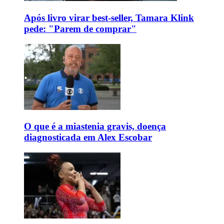
Após livro virar best-seller, Tamara Klink
pede: "Parem de comprar"
O que é a miastenia gravis, doença
diagnosticada em Alex Escobar