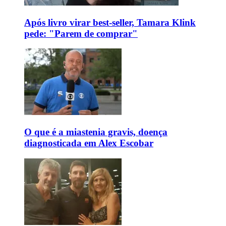
Após livro virar best-seller, Tamara Klink
pede: "Parem de comprar"
O que é a miastenia gravis, doença
diagnosticada em Alex Escobar