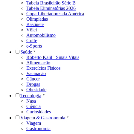
Tabela Brasileirão Série B
Tabela Eliminatórias 2026
Copa Libertadores da América
Olimpíadas
Basquete
Vôlei
Automobilismo
Golfe
e-Sports
Saúde
Roberto Kalil - Sinais Vitais
Alimentação
Exercícios Físicos
Vacinação
Câncer
Drogas
Obesidade
Tecnologia
Nasa
Ciência
Curiosidades
Viagem & Gastronomia
Viagem
Gastronomia