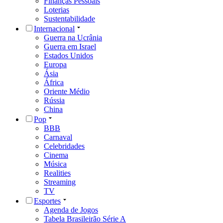
Finanças Pessoais
Loterias
Sustentabilidade
Internacional
Guerra na Ucrânia
Guerra em Israel
Estados Unidos
Europa
Ásia
África
Oriente Médio
Rússia
China
Pop
BBB
Carnaval
Celebridades
Cinema
Música
Realities
Streaming
TV
Esportes
Agenda de Jogos
Tabela Brasileirão Série A