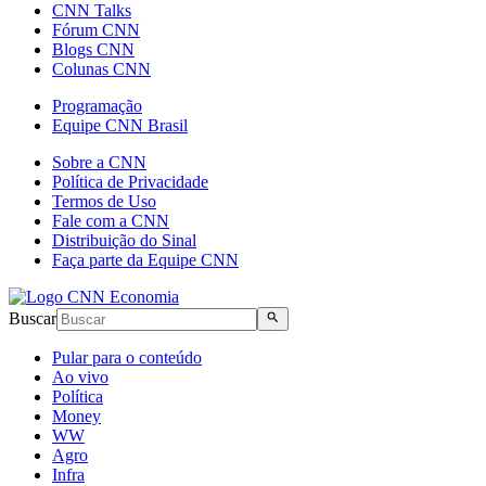
CNN Talks
Fórum CNN
Blogs CNN
Colunas CNN
Programação
Equipe CNN Brasil
Sobre a CNN
Política de Privacidade
Termos de Uso
Fale com a CNN
Distribuição do Sinal
Faça parte da Equipe CNN
Buscar
Pular para o conteúdo
Ao vivo
Política
Money
WW
Agro
Infra