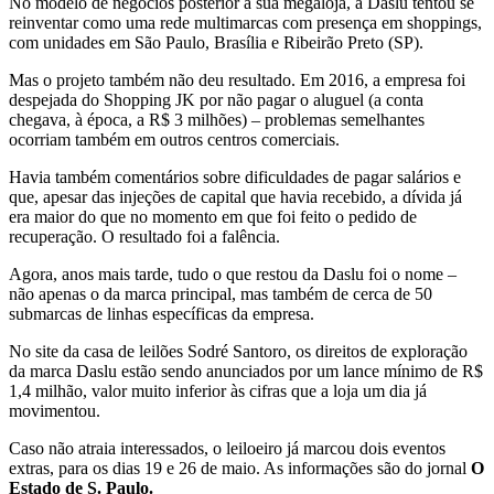
No modelo de negócios posterior à sua megaloja, a Daslu tentou se
reinventar como uma rede multimarcas com presença em shoppings,
com unidades em São Paulo, Brasília e Ribeirão Preto (SP).
Mas o projeto também não deu resultado. Em 2016, a empresa foi
despejada do Shopping JK por não pagar o aluguel (a conta
chegava, à época, a R$ 3 milhões) – problemas semelhantes
ocorriam também em outros centros comerciais.
Havia também comentários sobre dificuldades de pagar salários e
que, apesar das injeções de capital que havia recebido, a dívida já
era maior do que no momento em que foi feito o pedido de
recuperação. O resultado foi a falência.
Agora, anos mais tarde, tudo o que restou da Daslu foi o nome –
não apenas o da marca principal, mas também de cerca de 50
submarcas de linhas específicas da empresa.
No site da casa de leilões Sodré Santoro, os direitos de exploração
da marca Daslu estão sendo anunciados por um lance mínimo de R$
1,4 milhão, valor muito inferior às cifras que a loja um dia já
movimentou.
Caso não atraia interessados, o leiloeiro já marcou dois eventos
extras, para os dias 19 e 26 de maio. As informações são do jornal
O
Estado de S. Paulo.