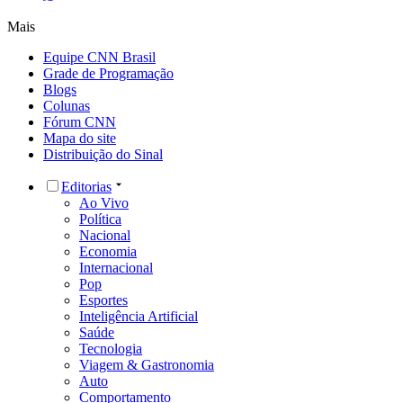
Mais
Equipe CNN Brasil
Grade de Programação
Blogs
Colunas
Fórum CNN
Mapa do site
Distribuição do Sinal
Editorias
Ao Vivo
Política
Nacional
Economia
Internacional
Pop
Esportes
Inteligência Artificial
Saúde
Tecnologia
Viagem & Gastronomia
Auto
Comportamento