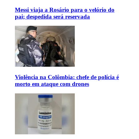
Messi viaja a Rosário para o velório do
pai; despedida será reservada
Violência na Colômbia: chefe de polícia é
morto em ataque com drones