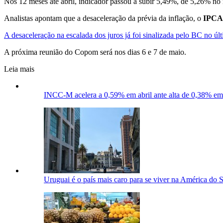
Nos 12 meses até abril, indicador passou a subir 5,49%, de 5,26% no 
Analistas apontam que a desaceleração da prévia da inflação, o
IPCA
A desaceleração na escalada dos juros já foi sinalizada pelo BC no ú
A próxima reunião do Copom será nos dias 6 e 7 de maio.
Leia mais
INCC-M acelera a 0,59% em abril ante alta de 0,38% e
Uruguai é o país mais caro para se viver na América do Su