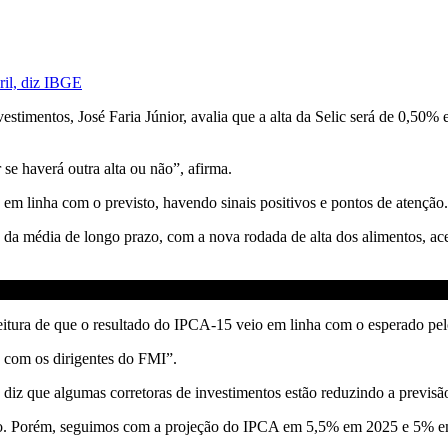
ril, diz IBGE
stimentos, José Faria Júnior, avalia que a alta da Selic será de 0,50
e haverá outra alta ou não”, afirma.
o em linha com o previsto, havendo sinais positivos e pontos de atenção.
 da média de longo prazo, com a nova rodada de alta dos alimentos, acele
leitura de que o resultado do IPCA-15 veio em linha com o esperado pel
o com os dirigentes do FMI”.
 diz que algumas corretoras de investimentos estão reduzindo a previsã
ixo. Porém, seguimos com a projeção do IPCA em 5,5% em 2025 e 5% em