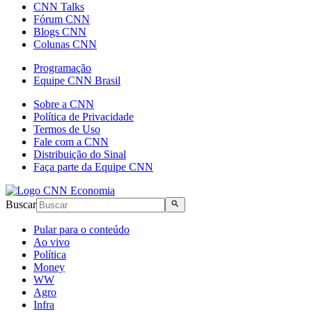
CNN Talks
Fórum CNN
Blogs CNN
Colunas CNN
Programação
Equipe CNN Brasil
Sobre a CNN
Política de Privacidade
Termos de Uso
Fale com a CNN
Distribuição do Sinal
Faça parte da Equipe CNN
Buscar
Pular para o conteúdo
Ao vivo
Política
Money
WW
Agro
Infra