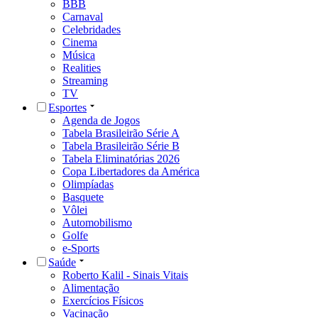
BBB
Carnaval
Celebridades
Cinema
Música
Realities
Streaming
TV
Esportes
Agenda de Jogos
Tabela Brasileirão Série A
Tabela Brasileirão Série B
Tabela Eliminatórias 2026
Copa Libertadores da América
Olimpíadas
Basquete
Vôlei
Automobilismo
Golfe
e-Sports
Saúde
Roberto Kalil - Sinais Vitais
Alimentação
Exercícios Físicos
Vacinação