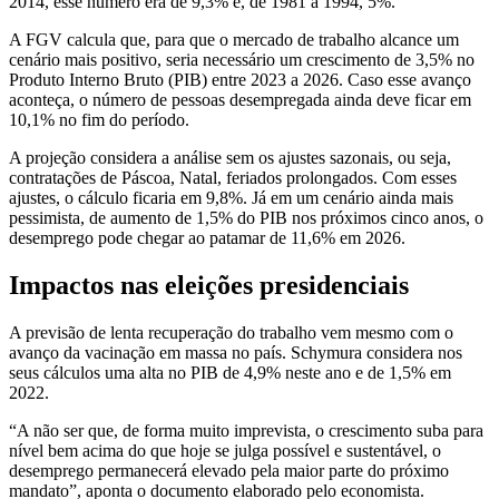
2014, esse número era de 9,3% e, de 1981 a 1994, 5%.
A FGV calcula que, para que o mercado de trabalho alcance um
cenário mais positivo, seria necessário um crescimento de 3,5% no
Produto Interno Bruto (PIB) entre 2023 a 2026. Caso esse avanço
aconteça, o número de pessoas desempregada ainda deve ficar em
10,1% no fim do período.
A projeção considera a análise sem os ajustes sazonais, ou seja,
contratações de Páscoa, Natal, feriados prolongados. Com esses
ajustes, o cálculo ficaria em 9,8%. Já em um cenário ainda mais
pessimista, de aumento de 1,5% do PIB nos próximos cinco anos, o
desemprego pode chegar ao patamar de 11,6% em 2026.
Impactos nas eleições presidenciais
A previsão de lenta recuperação do trabalho vem mesmo com o
avanço da vacinação em massa no país. Schymura considera nos
seus cálculos uma alta no PIB de 4,9% neste ano e de 1,5% em
2022.
“A não ser que, de forma muito imprevista, o crescimento suba para
nível bem acima do que hoje se julga possível e sustentável, o
desemprego permanecerá elevado pela maior parte do próximo
mandato”, aponta o documento elaborado pelo economista.