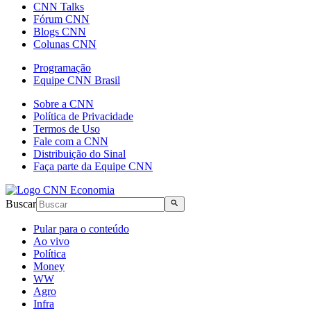
CNN Talks
Fórum CNN
Blogs CNN
Colunas CNN
Programação
Equipe CNN Brasil
Sobre a CNN
Política de Privacidade
Termos de Uso
Fale com a CNN
Distribuição do Sinal
Faça parte da Equipe CNN
Buscar
Pular para o conteúdo
Ao vivo
Política
Money
WW
Agro
Infra