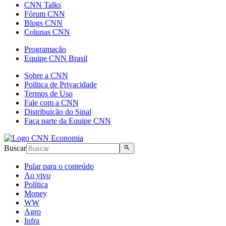
CNN Talks
Fórum CNN
Blogs CNN
Colunas CNN
Programação
Equipe CNN Brasil
Sobre a CNN
Política de Privacidade
Termos de Uso
Fale com a CNN
Distribuição do Sinal
Faça parte da Equipe CNN
Buscar
Pular para o conteúdo
Ao vivo
Política
Money
WW
Agro
Infra