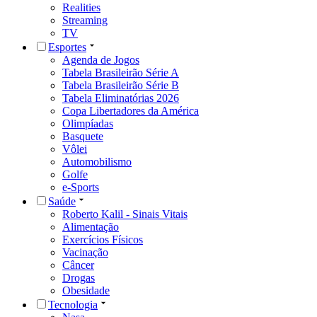
Realities
Streaming
TV
Esportes
Agenda de Jogos
Tabela Brasileirão Série A
Tabela Brasileirão Série B
Tabela Eliminatórias 2026
Copa Libertadores da América
Olimpíadas
Basquete
Vôlei
Automobilismo
Golfe
e-Sports
Saúde
Roberto Kalil - Sinais Vitais
Alimentação
Exercícios Físicos
Vacinação
Câncer
Drogas
Obesidade
Tecnologia