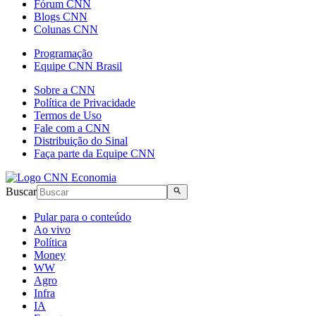
Fórum CNN
Blogs CNN
Colunas CNN
Programação
Equipe CNN Brasil
Sobre a CNN
Política de Privacidade
Termos de Uso
Fale com a CNN
Distribuição do Sinal
Faça parte da Equipe CNN
Buscar
Pular para o conteúdo
Ao vivo
Política
Money
WW
Agro
Infra
IA