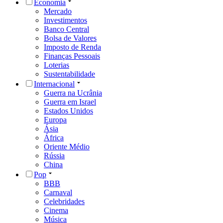
Economia
Mercado
Investimentos
Banco Central
Bolsa de Valores
Imposto de Renda
Finanças Pessoais
Loterias
Sustentabilidade
Internacional
Guerra na Ucrânia
Guerra em Israel
Estados Unidos
Europa
Ásia
África
Oriente Médio
Rússia
China
Pop
BBB
Carnaval
Celebridades
Cinema
Música