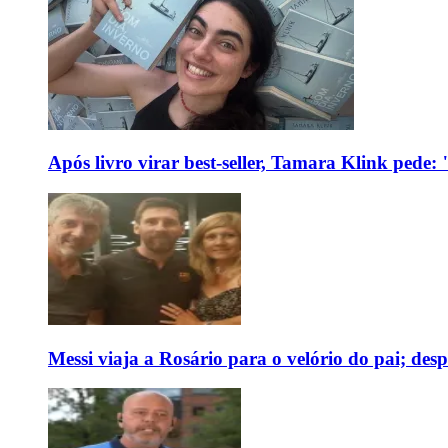
Após livro virar best-seller, Tamara Klink pede
Messi viaja a Rosário para o velório do pai; des