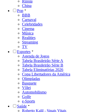
Rússia
China
Pop
BBB
Carnaval
Celebridades
Cinema
Música
Realities
Streaming
TV
Esportes
Agenda de Jogos
Tabela Brasileirão Série A
Tabela Brasileirão Série B
Tabela Eliminatórias 2026
Copa Libertadores da América
Olimpíadas
Basquete
Vôlei
Automobilismo
Golfe
e-Sports
Saúde
Roberto Kalil - Sinais Vitais