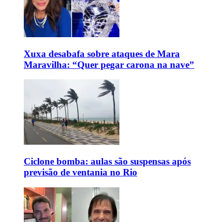
Xuxa desabafa sobre ataques de Mara
Maravilha: “Quer pegar carona na nave”
Ciclone bomba: aulas são suspensas após
previsão de ventania no Rio