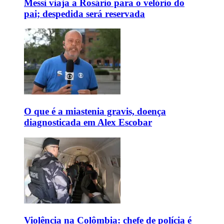
Messi viaja a Rosário para o velório do
pai; despedida será reservada
O que é a miastenia gravis, doença
diagnosticada em Alex Escobar
Violência na Colômbia: chefe de polícia é