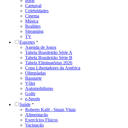
BBB
Carnaval
Celebridades
Cinema
Música
Realities
Streaming
TV
Esportes
Agenda de Jogos
Tabela Brasileirão Série A
Tabela Brasileirão Série B
Tabela Eliminatórias 2026
Copa Libertadores da América
Olimpíadas
Basquete
Vôlei
Automobilismo
Golfe
e-Sports
Saúde
Roberto Kalil - Sinais Vitais
Alimentação
Exercícios Físicos
Vacinação