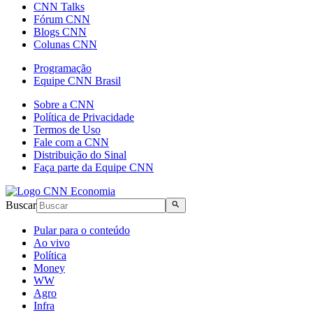
CNN Talks
Fórum CNN
Blogs CNN
Colunas CNN
Programação
Equipe CNN Brasil
Sobre a CNN
Política de Privacidade
Termos de Uso
Fale com a CNN
Distribuição do Sinal
Faça parte da Equipe CNN
Buscar
Pular para o conteúdo
Ao vivo
Política
Money
WW
Agro
Infra