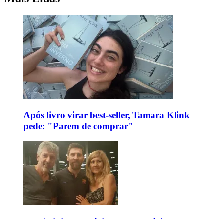
Após livro virar best-seller, Tamara Klink
pede: "Parem de comprar"