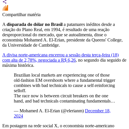
Compartilhar matéria
A
disparada do dólar no Brasil
a patamares inéditos desde a
criação do Plano Real, em 1994, é resultado de uma reação
desproporcional do mercado, que se autoalimenta, disse o
economista Mohamed A. El-Erian, presidente da Queens' College,
da Universidade de Cambridge.
A divisa norte-americana encerrou a sessão desta terça-feira (18)
com alta de 2,78%, negociada a R$ 6,26
, no segundo dia seguido de
máxima histórica.
Brazilian local markets are experiencing one of those
old-fashion EM overshoots where a fundamental trigger
combines with bad technicals to cause a self-reinforcing
selloff.
The race now is between circuit breakers on the one
hand, and bad technicals contaminating fundamentals…
— Mohamed A. El-Erian (@elerianm)
December 18,
2024
Em postagem na rede social X, o economista norte-americano