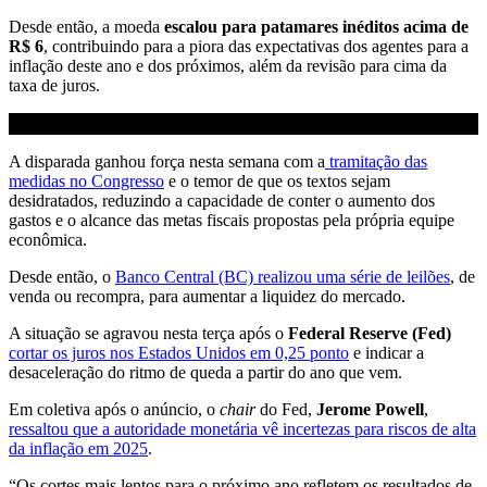
Desde então, a moeda
escalou para patamares inéditos acima de
R$ 6
, contribuindo para a piora das expectativas dos agentes para a
inflação deste ano e dos próximos, além da revisão para cima da
taxa de juros.
A disparada ganhou força nesta semana com a
tramitação das
medidas no Congresso
e o temor de que os textos sejam
desidratados, reduzindo a capacidade de conter o aumento dos
gastos e o alcance das metas fiscais propostas pela própria equipe
econômica.
Desde então, o
Banco Central (BC) realizou uma série de leilões
, de
venda ou recompra, para aumentar a liquidez do mercado.
A situação se agravou nesta terça após o
Federal Reserve (Fed)
cortar os juros nos Estados Unidos em 0,25 ponto
e indicar a
desaceleração do ritmo de queda a partir do ano que vem.
Em coletiva após o anúncio, o
chair
do Fed,
Jerome Powell
,
ressaltou que a autoridade monetária vê incertezas para riscos de alta
da inflação em 2025
.
“Os cortes mais lentos para o próximo ano refletem os resultados de