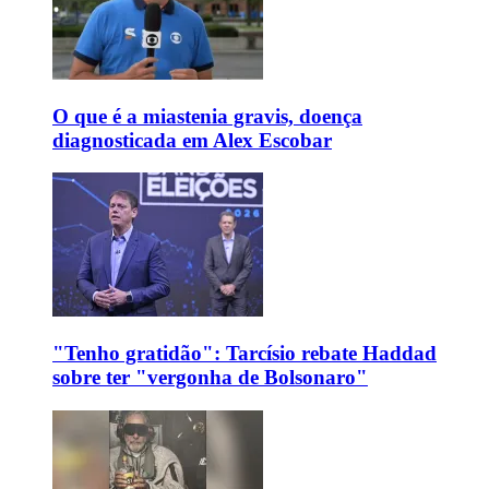
O que é a miastenia gravis, doença
diagnosticada em Alex Escobar
"Tenho gratidão": Tarcísio rebate Haddad
sobre ter "vergonha de Bolsonaro"