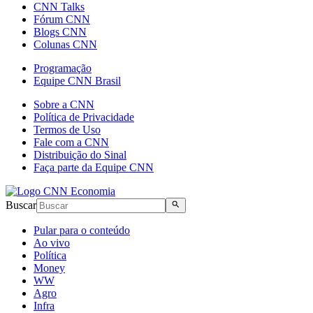
CNN Talks
Fórum CNN
Blogs CNN
Colunas CNN
Programação
Equipe CNN Brasil
Sobre a CNN
Política de Privacidade
Termos de Uso
Fale com a CNN
Distribuição do Sinal
Faça parte da Equipe CNN
Buscar
Pular para o conteúdo
Ao vivo
Política
Money
WW
Agro
Infra