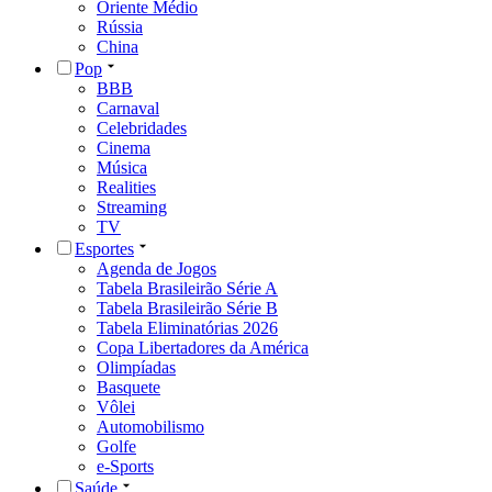
Oriente Médio
Rússia
China
Pop
BBB
Carnaval
Celebridades
Cinema
Música
Realities
Streaming
TV
Esportes
Agenda de Jogos
Tabela Brasileirão Série A
Tabela Brasileirão Série B
Tabela Eliminatórias 2026
Copa Libertadores da América
Olimpíadas
Basquete
Vôlei
Automobilismo
Golfe
e-Sports
Saúde