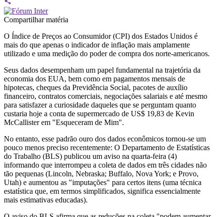
Compartilhar matéria
O Índice de Preços ao Consumidor (CPI) dos Estados Unidos é
mais do que apenas o indicador de inflação mais amplamente
utilizado e uma medição do poder de compra dos norte-americanos.
Seus dados desempenham um papel fundamental na trajetória da
economia dos EUA, bem como em pagamentos mensais de
hipotecas, cheques da Previdência Social, pacotes de auxílio
financeiro, contratos comerciais, negociações salariais e até mesmo
para satisfazer a curiosidade daqueles que se perguntam quanto
custaria hoje a conta de supermercado de US$ 19,83 de Kevin
McCallister em "Esqueceram de Mim".
No entanto, esse padrão ouro dos dados econômicos tornou-se um
pouco menos preciso recentemente: O Departamento de Estatísticas
do Trabalho (BLS) publicou um aviso na quarta-feira (4)
informando que interrompeu a coleta de dados em três cidades não
tão pequenas (Lincoln, Nebraska; Buffalo, Nova York; e Provo,
Utah) e aumentou as "imputações" para certos itens (uma técnica
estatística que, em termos simplificados, significa essencialmente
mais estimativas educadas).
O aviso do BLS afirma que as reduções na coleta "podem aumentar