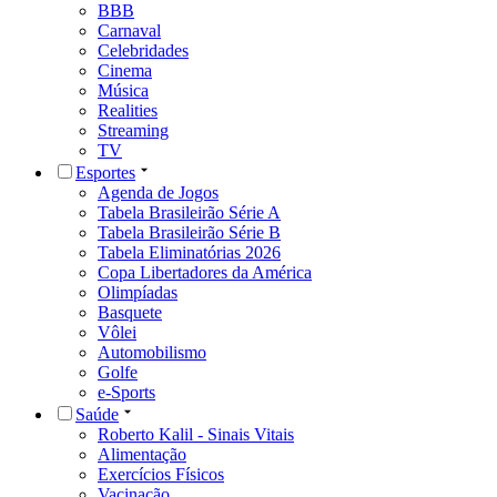
BBB
Carnaval
Celebridades
Cinema
Música
Realities
Streaming
TV
Esportes
Agenda de Jogos
Tabela Brasileirão Série A
Tabela Brasileirão Série B
Tabela Eliminatórias 2026
Copa Libertadores da América
Olimpíadas
Basquete
Vôlei
Automobilismo
Golfe
e-Sports
Saúde
Roberto Kalil - Sinais Vitais
Alimentação
Exercícios Físicos
Vacinação