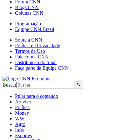
Fórum CNN
Blogs CNN
Colunas CNN
Programação
Equipe CNN Brasil
Sobre a CNN
Política de Privacidade
Termos de Uso
Fale com a CNN
Distribuição do Sinal
Faça parte da Equipe CNN
Buscar
Pular para o conteúdo
Ao vivo
Política
Money
WW
Agro
Infra
Esportes