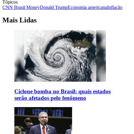
Tópicos
CNN Brasil Money
Donald Trump
Economia americana
Inflação
Mais Lidas
Ciclone bomba no Brasil: quais estados
serão afetados pelo fenômeno