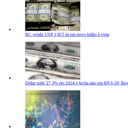
BC vende US$ 1,815 bi em novo leilão à vista
Dólar sobe 27,3% em 2024 e fecha ano em R$ 6,18; Ibo