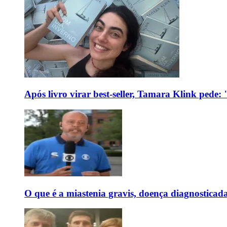
Após livro virar best-seller, Tamara Klink pede
O que é a miastenia gravis, doença diagnostica