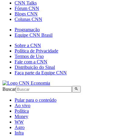
CNN Talks
Fórum CNN
Blogs CNN
Colunas CNN
Programação
Equipe CNN Brasil
Sobre a CNN
Política de Privacidade
Termos de Uso
Fale com a CNN
Distribuição do Sinal
Faça parte da Equipe CNN
Buscar
Pular para o conteúdo
Ao vivo
Política
Money
WW
Agro
Infra