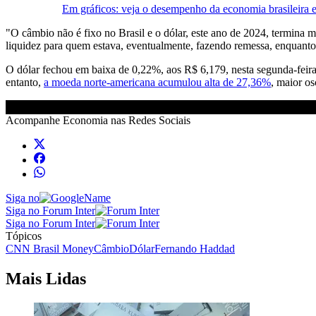
Em gráficos: veja o desempenho da economia brasileira
"O câmbio não é fixo no Brasil e o dólar, este ano de 2024, termina
liquidez para quem estava, eventualmente, fazendo remessa, enquant
O dólar fechou em baixa de 0,22%, aos R$ 6,179, nesta segunda-feira,
entanto,
a moeda norte-americana acumulou alta de 27,36%
, maior o
Acompanhe
Economia
nas Redes Sociais
Siga no
Siga no Forum Inter
Siga no Forum Inter
Tópicos
CNN Brasil Money
Câmbio
Dólar
Fernando Haddad
Mais Lidas