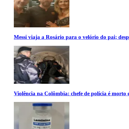
Messi viaja a Rosário para o velório do pai; des
Violência na Colômbia: chefe de polícia é mort