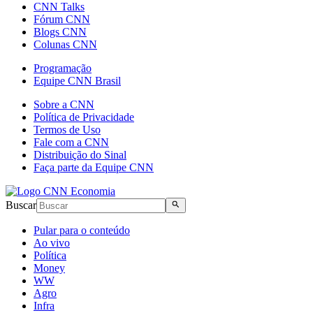
CNN Talks
Fórum CNN
Blogs CNN
Colunas CNN
Programação
Equipe CNN Brasil
Sobre a CNN
Política de Privacidade
Termos de Uso
Fale com a CNN
Distribuição do Sinal
Faça parte da Equipe CNN
Buscar
Pular para o conteúdo
Ao vivo
Política
Money
WW
Agro
Infra