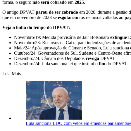
forma, o seguro
não será cobrado
em
2025
.
O antigo DPVAT
parou de ser cobrado
em 2020, durante a gestão d
que em novembro de 2023 se
esgotariam
os recursos voltados ao
pa
Veja a linha do tempo do DPVAT:
Novembro/19: Medida provisória de Jair Bolsonaro
extingue
D
Novembro/23: Recursos da Caixa para indenizações de acident
Maio/24: Após aprovação de Câmara e Senado, Lula sanciona
Outubro/24: Governadores de Sul, Sudeste e Centro-Oeste af
Dezembro/24: Câmara dos Deputados
revoga
DPVAT
Dezembro/24: Lula sanciona lei que institui o
fim
do DPVAT
Leia Mais
Lula sanciona LDO com vetos em emendas parlamentares