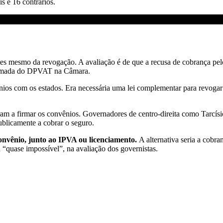
 e 16 contrários.
s mesmo da revogação. A avaliação é de que a recusa de cobrança pel
etomada do DPVAT na Câmara.
nios com os estados. Era necessária uma lei complementar para revogar
ram a firmar os convênios. Governadores de centro-direita como Tarc
blicamente a cobrar o seguro.
nvênio, junto ao IPVA ou licenciamento.
A alternativa seria a cobr
a “quase impossível”, na avaliação dos governistas.