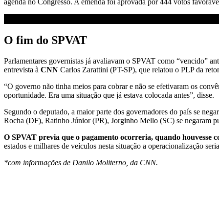
agenda no Congresso. A emenda foi aprovada por 444 votos favoráveis
O fim do SPVAT
Parlamentares governistas já avaliavam o SPVAT como “vencido” ante
entrevista à
CNN
Carlos Zarattini (PT-SP), que relatou o PLP da r
“O governo não tinha meios para cobrar e não se efetivaram os convê
oportunidade. Era uma situação que já estava colocada antes”, disse.
Segundo o deputado, a maior parte dos governadores do país se nega
Rocha (DF), Ratinho Júnior (PR), Jorginho Mello (SC) se negaram pu
O SPVAT previa que o pagamento ocorreria, quando houvesse co
estados e milhares de veículos nesta situação a operacionalização seri
*com informações de Danilo Moliterno, da CNN.