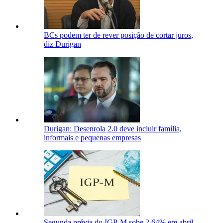
BCs podem ter de rever posição de cortar juros,
diz Durigan
Durigan: Desenrola 2.0 deve incluir família,
informais e pequenas empresas
Segunda prévia do IGP-M sobe 2,64% em abril,