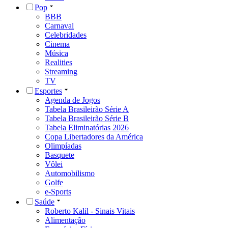
Pop
BBB
Carnaval
Celebridades
Cinema
Música
Realities
Streaming
TV
Esportes
Agenda de Jogos
Tabela Brasileirão Série A
Tabela Brasileirão Série B
Tabela Eliminatórias 2026
Copa Libertadores da América
Olimpíadas
Basquete
Vôlei
Automobilismo
Golfe
e-Sports
Saúde
Roberto Kalil - Sinais Vitais
Alimentação