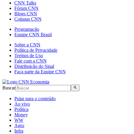
CNN Talks
Fórum CNN
Blogs CNN
Colunas CNN
Programação
Equipe CNN Brasil
Sobre a CNN
Política de Privacidade
Termos de Uso
Fale com a CNN
Distribuição do Sinal
Faça parte da Equipe CNN
Buscar
Pular para o conteúdo
Ao vivo
Política
Money
WW
Agro
Infra