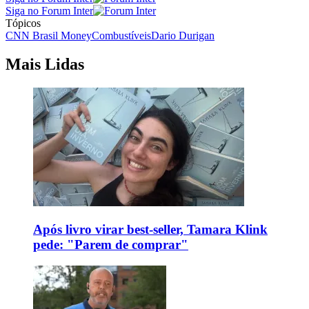
Siga no Forum Inter
Tópicos
CNN Brasil Money
Combustíveis
Dario Durigan
Mais Lidas
Após livro virar best-seller, Tamara Klink
pede: "Parem de comprar"