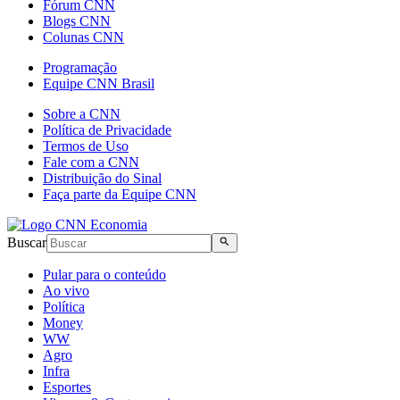
Fórum CNN
Blogs CNN
Colunas CNN
Programação
Equipe CNN Brasil
Sobre a CNN
Política de Privacidade
Termos de Uso
Fale com a CNN
Distribuição do Sinal
Faça parte da Equipe CNN
Buscar
Pular para o conteúdo
Ao vivo
Política
Money
WW
Agro
Infra
Esportes