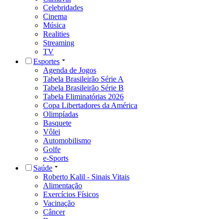
Celebridades
Cinema
Música
Realities
Streaming
TV
Esportes
Agenda de Jogos
Tabela Brasileirão Série A
Tabela Brasileirão Série B
Tabela Eliminatórias 2026
Copa Libertadores da América
Olimpíadas
Basquete
Vôlei
Automobilismo
Golfe
e-Sports
Saúde
Roberto Kalil - Sinais Vitais
Alimentação
Exercícios Físicos
Vacinação
Câncer