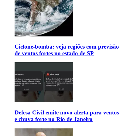
Ciclone-bomba: veja regiões com previsão
de ventos fortes no estado de SP
Defesa Civil emite novo alerta para ventos
e chuva forte no Rio de Janeiro