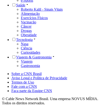
e-Sports
Saúde
Roberto Kalil - Sinais Vitais
Alimentação
Exercícios Físicos
Vacinação
Câncer
Drogas
Obesidade
Tecnologia
Nasa
Ciência
Curiosidades
Viagem & Gastronomia
Viagem
Gastronomia
Sobre a CNN Brasil
Aviso Legal e Política de Privacidade
Termos de Uso
Fale com a CNN
Faça parte da Equipe CNN
© Cable News Network Brasil. Uma empresa NOVUS MÍDIA.
Todos os direitos reservados.