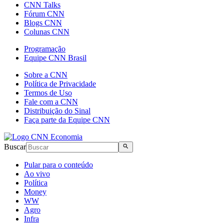
CNN Talks
Fórum CNN
Blogs CNN
Colunas CNN
Programação
Equipe CNN Brasil
Sobre a CNN
Política de Privacidade
Termos de Uso
Fale com a CNN
Distribuição do Sinal
Faça parte da Equipe CNN
Buscar
Pular para o conteúdo
Ao vivo
Política
Money
WW
Agro
Infra