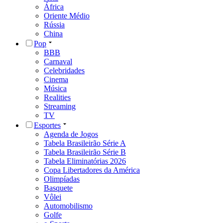
África
Oriente Médio
Rússia
China
Pop
BBB
Carnaval
Celebridades
Cinema
Música
Realities
Streaming
TV
Esportes
Agenda de Jogos
Tabela Brasileirão Série A
Tabela Brasileirão Série B
Tabela Eliminatórias 2026
Copa Libertadores da América
Olimpíadas
Basquete
Vôlei
Automobilismo
Golfe