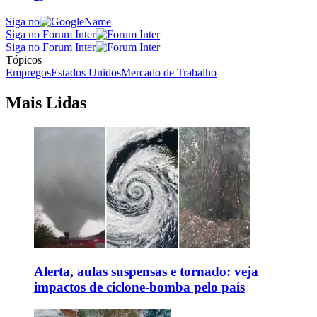
Siga no
Siga no Forum Inter
Siga no Forum Inter
Tópicos
Empregos
Estados Unidos
Mercado de Trabalho
Mais Lidas
Alerta, aulas suspensas e tornado: veja
impactos de ciclone-bomba pelo país