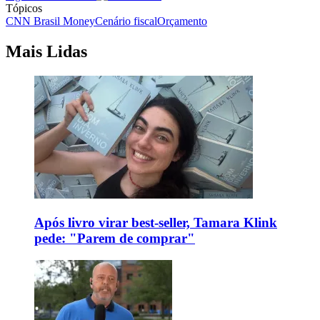
Tópicos
CNN Brasil Money
Cenário fiscal
Orçamento
Mais Lidas
Após livro virar best-seller, Tamara Klink
pede: "Parem de comprar"