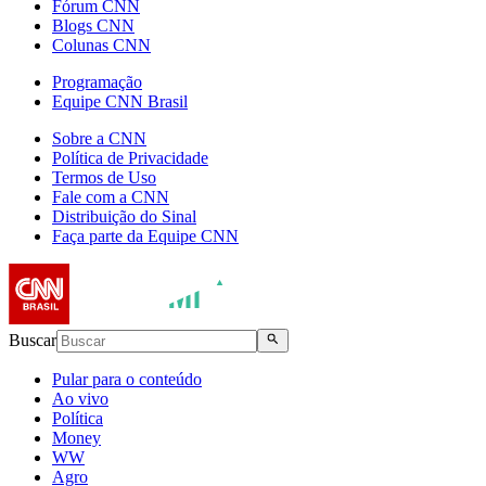
Fórum CNN
Blogs CNN
Colunas CNN
Programação
Equipe CNN Brasil
Sobre a CNN
Política de Privacidade
Termos de Uso
Fale com a CNN
Distribuição do Sinal
Faça parte da Equipe CNN
Buscar
Pular para o conteúdo
Ao vivo
Política
Money
WW
Agro