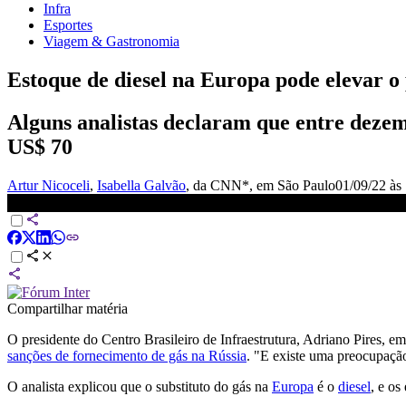
Infra
Esportes
Viagem & Gastronomia
Estoque de diesel na Europa pode elevar o 
Alguns analistas declaram que entre dezem
US$ 70
Artur Nicoceli
,
Isabella Galvão
, da CNN*
, em São Paulo
01/09/22 às
Estoque de diesel na Europa pode elevar o preço do petróleo, diz A
Compartilhar matéria
O presidente do Centro Brasileiro de Infraestrutura, Adriano Pires, em
sanções de fornecimento de gás na Rússia
. "E existe uma preocupação
O analista explicou que o substituto do gás na
Europa
é o
diesel
, e os