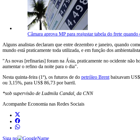
Câmara aprova MP para reajustar tabela do frete quando 
Alguns analistas declaram que entre dezembro e janeiro, quando começ
mundo está praticamente toda utilizada, e em função dos ambientalista
"As novas [refinarias] foram na Ásia, praticamente no ocidente não 
aumentar o refino da noite para o dia".
Nesta quinta-feira (1º), os futuros de do
petróleo Brent
baixavam US$ 
ou 3,15%, para US$ 86,73 por barril.
*sob supervisão de Ludmila Candal, da CNN
Acompanhe
Economia
nas Redes Sociais
Siga no