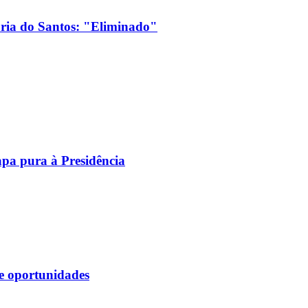
ória do Santos: "Eliminado"
pa pura à Presidência
s e oportunidades