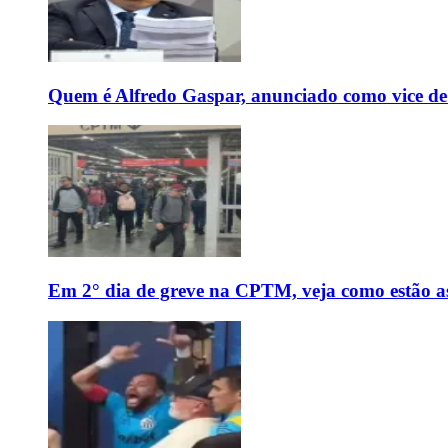
Quem é Alfredo Gaspar, anunciado como vice de
Em 2° dia de greve na CPTM, veja como estão as 