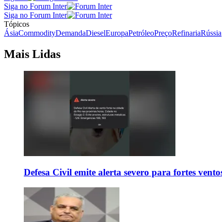
Siga no Forum Inter
Siga no Forum Inter
Tópicos
Ásia
Commodity
Demanda
Diesel
Europa
Petróleo
Preço
Refinaria
Rússia
Mais Lidas
Defesa Civil emite alerta severo para fortes vent