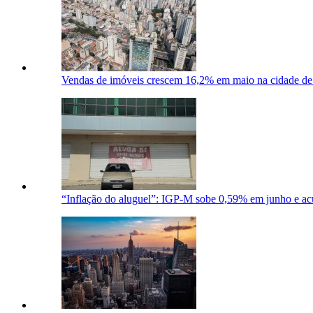
Vendas de imóveis crescem 16,2% em maio na cidade de 
“Inflação do aluguel”: IGP-M sobe 0,59% em junho e a