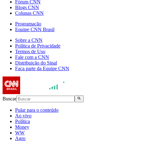
Fórum CNN
Blogs CNN
Colunas CNN
Programação
Equipe CNN Brasil
Sobre a CNN
Política de Privacidade
Termos de Uso
Fale com a CNN
Distribuição do Sinal
Faça parte da Equipe CNN
Buscar
Pular para o conteúdo
Ao vivo
Política
Money
WW
Agro