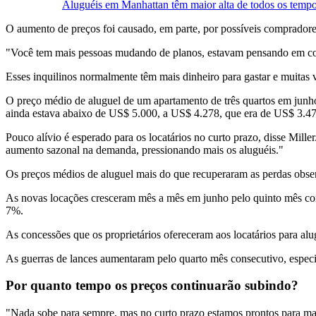
Aluguéis em Manhattan têm maior alta de todos os temp
O aumento de preços foi causado, em parte, por possíveis compradores
"Você tem mais pessoas mudando de planos, estavam pensando em comp
Esses inquilinos normalmente têm mais dinheiro para gastar e muitas 
O preço médio de aluguel de um apartamento de três quartos em junh
ainda estava abaixo de US$ 5.000, a US$ 4.278, que era de US$ 3.47
Pouco alívio é esperado para os locatários no curto prazo, disse Mill
aumento sazonal na demanda, pressionando mais os aluguéis."
Os preços médios de aluguel mais do que recuperaram as perdas obse
As novas locações cresceram mês a mês em junho pelo quinto mês con
7%.
As concessões que os proprietários ofereceram aos locatários para a
As guerras de lances aumentaram pelo quarto mês consecutivo, espec
Por quanto tempo os preços continuarão subindo?
"Nada sobe para sempre, mas no curto prazo estamos prontos para mais