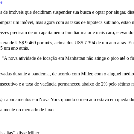
os
 de imóveis que decidiram suspender sua busca e optar por alugar, dis
rar um imóvel, mas agora com as taxas de hipoteca subindo, estão no 
vezes precisam de um apartamento familiar maior e mais caro, elevando
o era de US$ 9.469 por mês, acima dos US$ 7.394 de um ano atrás. En
5 um ano atrás.
er. "A nova atividade de locação em Manhattan não atinge o pico até o f
rvadas durante a pandemia, de acordo com Miller, com o aluguel médi
secutivo e a taxa de vacância permaneceu abaixo de 2% pelo sétimo m
lugar apartamentos em Nova York quando o mercado estava em queda dur
ialmente no mercado de luxo.
 altas", disse Miller.