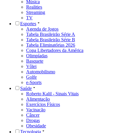
Música
Realities
Streaming
TV
Esportes
Agenda de Jogos
Tabela Brasileirão Série A
Tabela Brasileirão Série B
Tabela Eliminatórias 2026
Copa Libertadores da América
Olimpíadas
Basquete
Vôlei
Automobilismo
Golfe
e-Sports
Saúde
Roberto Kalil - Sinais Vitais
Alimentação
Exercícios Físicos
Vacinação
Câncer
Drogas
Obesidade
Tecnologia