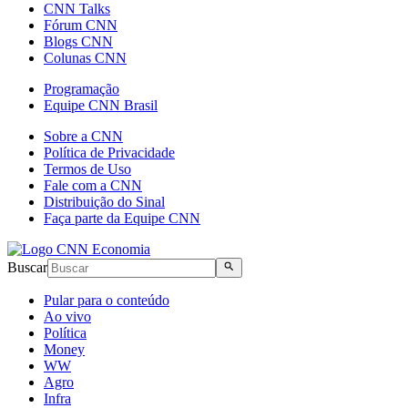
CNN Talks
Fórum CNN
Blogs CNN
Colunas CNN
Programação
Equipe CNN Brasil
Sobre a CNN
Política de Privacidade
Termos de Uso
Fale com a CNN
Distribuição do Sinal
Faça parte da Equipe CNN
Buscar
Pular para o conteúdo
Ao vivo
Política
Money
WW
Agro
Infra