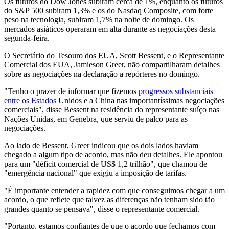
Os futuros do Dow Jones subiram cerca de 1%, enquanto os futuros
do S&P 500 subiram 1,3% e os do Nasdaq Composite, com forte
peso na tecnologia, subiram 1,7% na noite de domingo. Os
mercados asiáticos operaram em alta durante as negociações desta
segunda-feira.
O Secretário do Tesouro dos EUA, Scott Bessent, e o Representante
Comercial dos EUA, Jamieson Greer, não compartilharam detalhes
sobre as negociações na declaração a repórteres no domingo.
"Tenho o prazer de informar que fizemos
progressos substanciais
entre os Estados
Unidos e a China nas importantíssimas negociações
comerciais", disse Bessent na residência do representante suíço nas
Nações Unidas, em Genebra, que serviu de palco para as
negociações.
Ao lado de Bessent, Greer indicou que os dois lados haviam
chegado a algum tipo de acordo, mas não deu detalhes. Ele apontou
para um "déficit comercial de US$ 1,2 trilhão", que chamou de
"emergência nacional" que exigiu a imposição de tarifas.
"É importante entender a rapidez com que conseguimos chegar a um
acordo, o que reflete que talvez as diferenças não tenham sido tão
grandes quanto se pensava", disse o representante comercial.
"Portanto, estamos confiantes de que o acordo que fechamos com