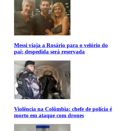
Messi viaja a Rosário para o velório do
pai; despedida será reservada
Violência na Colômbia: chefe de polícia é
morto em ataque com drones