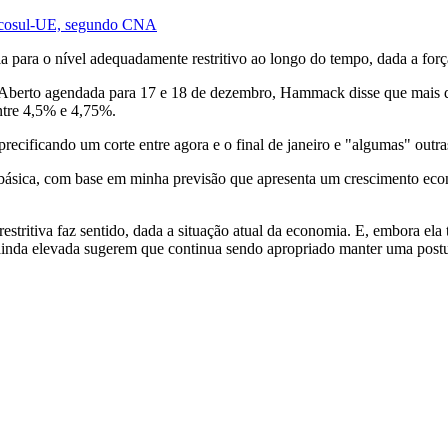
ercosul-UE, segundo CNA
a para o nível adequadamente restritivo ao longo do tempo, dada a forç
berto agendada para 17 e 18 de dezembro, Hammack disse que mais dad
entre 4,5% e 4,75%.
ificando um corte entre agora e o final de janeiro e "algumas" outras 
a básica, com base em minha previsão que apresenta um crescimento eco
ritiva faz sentido, dada a situação atual da economia. E, embora ela te
 ainda elevada sugerem que continua sendo apropriado manter uma postu