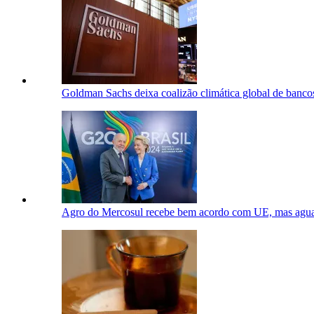
Goldman Sachs deixa coalizão climática global de banco
Agro do Mercosul recebe bem acordo com UE, mas aguar