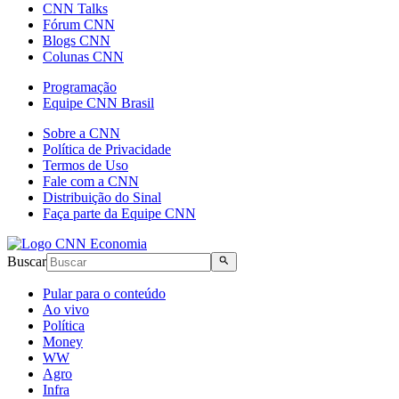
CNN Talks
Fórum CNN
Blogs CNN
Colunas CNN
Programação
Equipe CNN Brasil
Sobre a CNN
Política de Privacidade
Termos de Uso
Fale com a CNN
Distribuição do Sinal
Faça parte da Equipe CNN
Buscar
Pular para o conteúdo
Ao vivo
Política
Money
WW
Agro
Infra