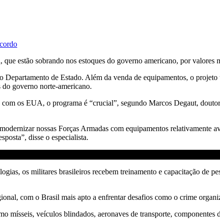
acordo
 que estão sobrando nos estoques do governo americano, por valores m
 Departamento de Estado. Além da venda de equipamentos, o projeto 
as do governo norte-americano.
ca com os EUA, o programa é “crucial”, segundo Marcos Degaut, doutor
só modernizar nossas Forças Armadas com equipamentos relativamente a
posta”, disse o especialista.
gias, os militares brasileiros recebem treinamento e capacitação de pe
nal, com o Brasil mais apto a enfrentar desafios como o crime organiza
o mísseis, veículos blindados, aeronaves de transporte, componentes d