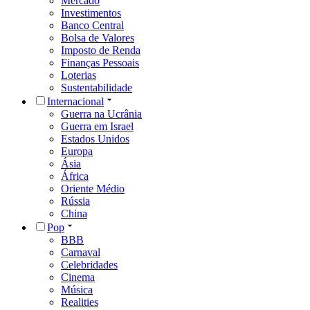
Mercado
Investimentos
Banco Central
Bolsa de Valores
Imposto de Renda
Finanças Pessoais
Loterias
Sustentabilidade
Internacional
Guerra na Ucrânia
Guerra em Israel
Estados Unidos
Europa
Ásia
África
Oriente Médio
Rússia
China
Pop
BBB
Carnaval
Celebridades
Cinema
Música
Realities