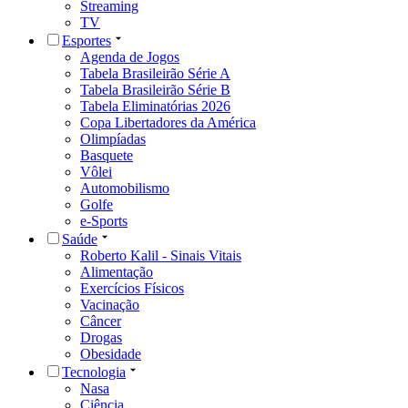
Streaming
TV
Esportes
Agenda de Jogos
Tabela Brasileirão Série A
Tabela Brasileirão Série B
Tabela Eliminatórias 2026
Copa Libertadores da América
Olimpíadas
Basquete
Vôlei
Automobilismo
Golfe
e-Sports
Saúde
Roberto Kalil - Sinais Vitais
Alimentação
Exercícios Físicos
Vacinação
Câncer
Drogas
Obesidade
Tecnologia
Nasa
Ciência