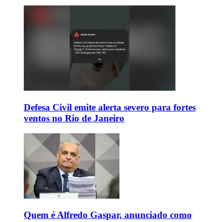
Defesa Civil emite alerta severo para fortes
ventos no Rio de Janeiro
Quem é Alfredo Gaspar, anunciado como