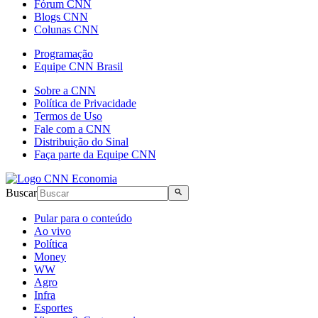
Fórum CNN
Blogs CNN
Colunas CNN
Programação
Equipe CNN Brasil
Sobre a CNN
Política de Privacidade
Termos de Uso
Fale com a CNN
Distribuição do Sinal
Faça parte da Equipe CNN
Buscar
Pular para o conteúdo
Ao vivo
Política
Money
WW
Agro
Infra
Esportes