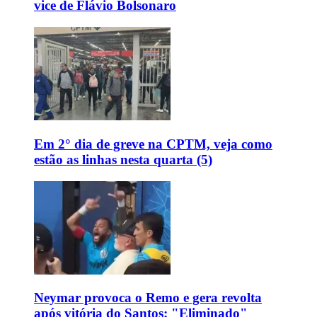
vice de Flávio Bolsonaro
Em 2° dia de greve na CPTM, veja como
estão as linhas nesta quarta (5)
Neymar provoca o Remo e gera revolta
após vitória do Santos: "Eliminado"