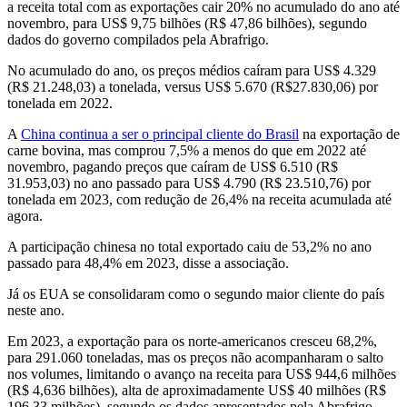
a receita total com as exportações cair 20% no acumulado do ano até
novembro, para US$ 9,75 bilhões (R$ 47,86 bilhões), segundo
dados do governo compilados pela Abrafrigo.
No acumulado do ano, os preços médios caíram para US$ 4.329
(R$ 21.248,03) a tonelada, versus US$ 5.670 (R$27.830,06) por
tonelada em 2022.
A
China continua a ser o principal cliente do Brasil
na exportação de
carne bovina, mas comprou 7,5% a menos do que em 2022 até
novembro, pagando preços que caíram de US$ 6.510 (R$
31.953,03) no ano passado para US$ 4.790 (R$ 23.510,76) por
tonelada em 2023, com redução de 26,4% na receita acumulada até
agora.
A participação chinesa no total exportado caiu de 53,2% no ano
passado para 48,4% em 2023, disse a associação.
Já os EUA se consolidaram como o segundo maior cliente do país
neste ano.
Em 2023, a exportação para os norte-americanos cresceu 68,2%,
para 291.060 toneladas, mas os preços não acompanharam o salto
nos volumes, limitando o avanço na receita para US$ 944,6 milhões
(R$ 4,636 bilhões), alta de aproximadamente US$ 40 milhões (R$
196,33 milhões), segundo os dados apresentados pela Abrafrigo.